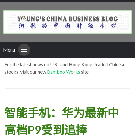
Menu
For the latest news on U.S.- and Hong Kong-traded Chinese
stocks, visit our new
Bamboo Works
site.
智能手机：华为最新中
高档P9受到追捧