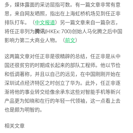
多，媒体露面的采访屈指可数。有一篇文章非常有意
思，来自网友晒照，指出在上海虹桥机场见到任正非
排队打车。（
中文报道
）另一篇文章来自一篇杂志，
将任正非列为
腾讯
(HKEx: 700)创始人马化腾之后中国
影响力第二大商业人物。（
前文
）
这两篇文章对任正非是很精辟的总结，任正非是从中
国还很贫穷的时期成长起来的部队工程师。他以节俭
和低调著称，并且以自己的远见，在中国刚刚开始在
深圳试点经济特区之时创立了华为。此外，任正非逐
渐将他的事业转交给像余承东这些对智能手机等新兴
产品更为知晓和在行的年轻一代领袖，这一点看上去
也是颇为明智的。
相关文章