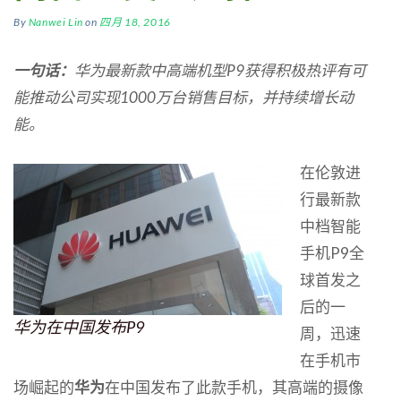
By
Nanwei Lin
on
四月 18, 2016
一句话：
华为最新款中高端机型P9
获得积极热评有可
能推动公司实现1000
万台销售目标，并持续增长动
能。
在伦敦进
行最新款
中档智能
手机P9全
球首发之
后的一
华为在中国发布P9
周，迅速
在手机市
场崛起的
华为
在中国发布了此款手机，其高端的摄像