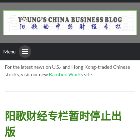
Menu
For the latest news on U.S.- and Hong Kong-traded Chinese
stocks, visit our new
Bamboo Works
site.
阳歌财经专栏暂时停止出
版