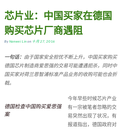
芯片业：中国买家在德国
购买芯片厂商遇阻
By
Nanwei Lin
on
十月 27, 2016
一句话
：
由于
国家安全担忧不断上升，中国买家购买
德国芯片制造商
爱思强的
交易可能遭遇扼杀，
同时中
国
买家对荷兰
恩智浦标准产品
业务
的收购
可能也会折
戟。
今年早些时候芯片产业
德国检查中国购买爱思强
有一宗被笔者忽略的交
案
易突然出现了状况，有
报道指出，德国政府对