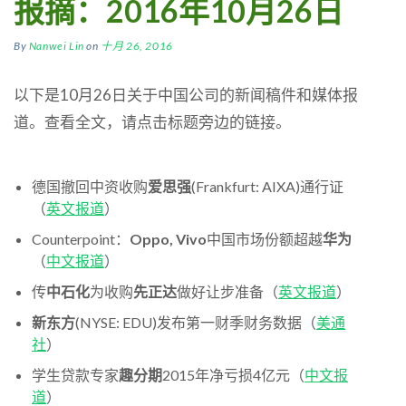
报摘：2016年10月26日
By
Nanwei Lin
on
十月 26, 2016
以下是10月26日关于中国公司的新闻稿件和媒体报
道。查看全文，请点击标题旁边的链接。
德国撤回中资收购
爱思强
(Frankfurt: AIXA)通行证
（
英文报道
）
Counterpoint：
Oppo, Vivo
中国市场份额超越
华为
（
中文报道
）
传
中石化
为收购
先正达
做好让步准备（
英文报道
）
新东方
(NYSE: EDU)发布第一财季财务数据（
美通
社
）
学生贷款专家
趣分期
2015年净亏损4亿元（
中文报
道
）