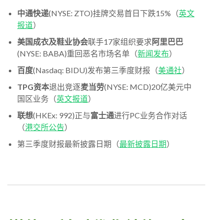
中通快递
(NYSE: ZTO)挂牌交易首日下跌15%（
英文
报道
）
美国成衣及鞋业协会
联手17家组织要求
阿里巴巴
(NYSE: BABA)重回恶名市场名单（
新闻发布
）
百度
(Nasdaq: BIDU)发布第三季度财报（
美通社
）
TPG资本
退出竞逐
麦当劳
(NYSE: MCD)20亿美元中
国区业务（
英文报道
）
联想
(HKEx: 992)正与
富士通
进行PC业务合作对话
（
港交所公告
）
第三季度财报最新披露日期（
最新披露日期
）