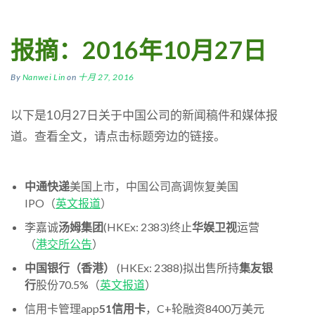
报摘：2016年10月27日
By
Nanwei Lin
on
十月 27, 2016
以下是10月27日关于中国公司的新闻稿件和媒体报
道。查看全文，请点击标题旁边的链接。
中通快递
美国上市，中国公司高调恢复美国
IPO（
英文报道
）
李嘉诚
汤姆集团
(HKEx: 2383)终止
华娱卫视
运营
（
港交所公告
）
中国银行（香港）
(HKEx: 2388)拟出售所持
集友银
行
股份70.5%（
英文报道
）
信用卡管理app
51信用卡
，C+轮融资8400万美元