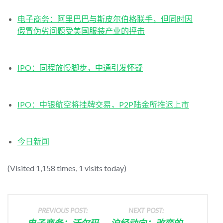
电子商务：阿里巴巴与斯皮尔伯格联手，但同时因
假冒伪劣问题受美国服装产业的抨击
IPO：同程放慢脚步，中通引发怀疑
IPO：中银航空将挂牌交易，P2P陆金所推迟上市
今日新闻
(Visited 1,158 times, 1 visits today)
PREVIOUS POST:
NEXT POST:
电子商务：沃尔玛
沪经动向：改变的