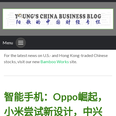
Menu
For the latest news on U.S.- and Hong Kong-traded Chinese
stocks, visit our new
Bamboo Works
site.
智能手机：Oppo崛起，
小米尝试新设计，中兴