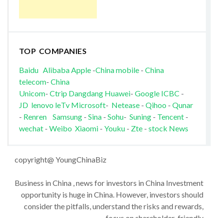
TOP COMPANIES
Baidu
Alibaba
Apple
-
China mobile
-
China
telecom
-
China
Unicom
-
Ctrip
Dangdang
Huawei
-
Google
ICBC
-
JD
lenovo
leTv
Microsoft
-
Netease
-
Qihoo
-
Qunar
-
Renren
Samsung
-
Sina
-
Sohu
-
Suning
-
Tencent
-
wechat
-
Weibo
Xiaomi
-
Youku
-
Zte
-
stock News
copyright@ YoungChinaBiz
Business in China , news for investors in China Investment
opportunity is huge in China. However, investors should
consider the pitfalls, understand the risks and rewards,
focus on shareholder-friendly