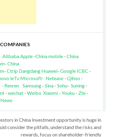
 COMPANIES
Alibaba
Apple
-
China mobile
-
China
om
-
China
om
-
Ctrip
Dangdang
Huawei
-
Google
ICBC
-
novo
leTv
Microsoft
-
Netease
-
Qihoo
-
r
-
Renren
Samsung
-
Sina
-
Sohu
-
Suning
-
nt
-
wechat
-
Weibo
Xiaomi
-
Youku
-
Zte
-
 News
vestors in China Investment opportunity is huge in
ld consider the pitfalls, understand the risks and
rewards, focus on shareholder-friendly