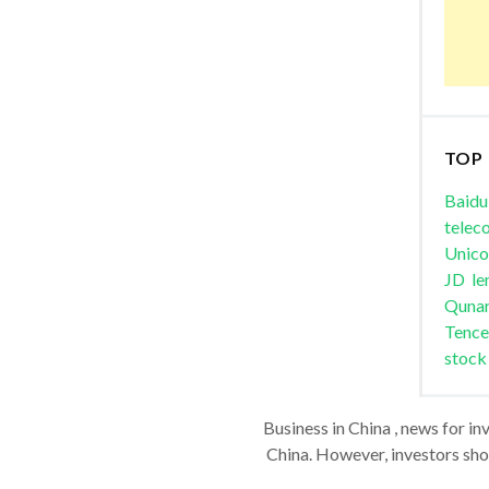
TOP
Baidu
telec
Unic
JD
le
Quna
Tence
stock
Business in China , news for in
China. However, investors shou