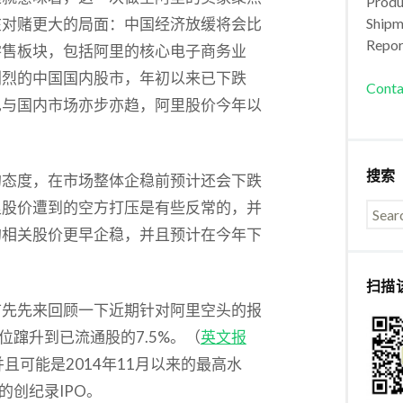
Produc
在对赌更大的局面：中国经济放缓将会比
Shipm
Repor
零售板块，包括阿里的核心电子商务业
剧烈的中国国内股市，年初以来已下跌
Conta
也与国内市场亦步亦趋，阿里股价今年以
搜索
的态度，在市场整体企稳前预计还会下跌
里股价遭到的空方打压是有些反常的，并
的相关股价更早企稳，并且预计在今年下
扫描
首先先来回顾一下近期针对阿里空头的报
位蹿升到已流通股的7.5%。（
英文报
且可能是2014年11月以来的最高水
的创纪录IPO。