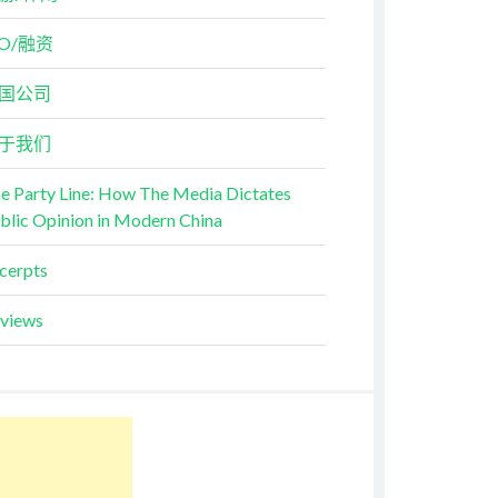
PO/融资
国公司
于我们
e Party Line: How The Media Dictates
blic Opinion in Modern China
cerpts
views