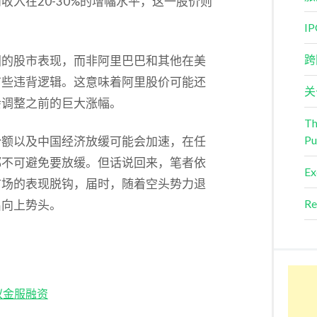
入在20-30%的增幅水平，这一股价则
I
跨
国的股市表现，而非阿里巴巴和其他在美
有些违背逻辑。这意味着阿里股价可能还
关
会调整之前的巨大涨幅。
Th
Pu
份额以及中国经济放缓可能会加速，在任
都不可避免要放缓。但话说回来，笔者依
Ex
市场的表现脱钩，届时，随着空头势力退
Re
出向上势头。
蚁金服融资