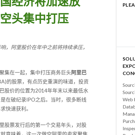
国经济将加速放
PLEA
空头集中打压
影响，阿里股价在年中之前将持续承压，
SOL
EXPO
聚集在一起，集中打压商务巨头
阿里巴
CON
 BABA)的股票，有点历史重演的味道，投资
Sourc
巴股价的位置为2014年年末以来最低水
Sourc
是在破纪录IPO之后。当时，很多断线
Web b
Datab
寻求快速获利。
Manag
Purch
阿里股票发行后的第一个交易年头，对股
Inspec
这就意味着，这一次做空阿里的卖家聚焦