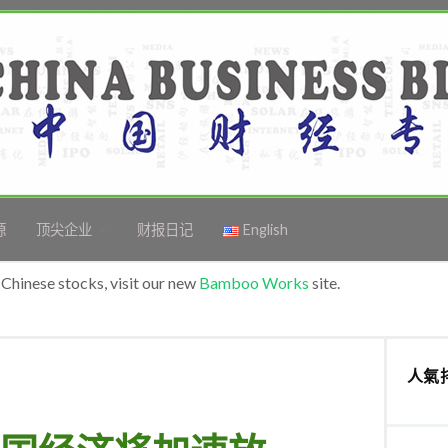
源
顶尖企业
财报日记
English
Chinese stocks, visit our new
Bamboo Works
site.
人氣