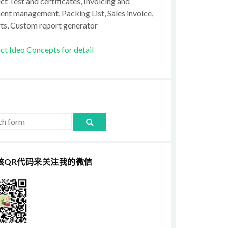
t Test and certificates, Invoicing and
ent management, Packing List, Sales invoice,
ts, Custom report generator
ct Ideo Concepts for detail
该QR代码来关注我的微信