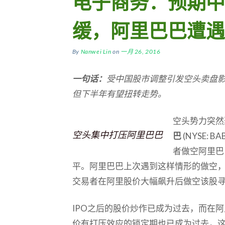
电子商务：预期中
缓，阿里巴巴遭遇
By
Nanwei Lin
on
一月 26, 2016
一句话：
受中国股市调整引发空头卖盘
但下半年有望扭转走势。
空头势力突然
空头集中打压阿里巴巴
巴
(NYSE:
者做空阿里巴
平。阿里巴巴上次遇到这样情形的做空，
交易者在阿里股价大幅飙升后做空该股
IPO之后的股价炒作已成为过去，而在
价有打压效应的锁定期也已成为过去，