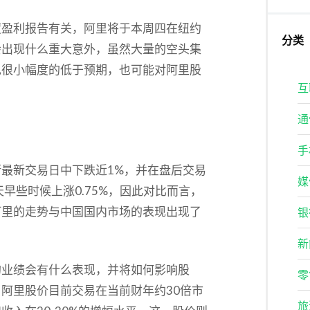
度盈利报告有关，阿里将于本周四在纽约
分类
会出现什么重大意外，虽然大量的空头集
现很小幅度的低于预期，也可能对阿里股
互
通
手
最新交易日中下跌近1%，并在盘后交易
媒
天早些时候上涨0.75%，因此对比而言，
阿里的走势与中国国内市场的表现出现了
银
新
的业绩会有什么表现，并将如何影响股
零
阿里股价目前交易在当前财年约30倍市
旅