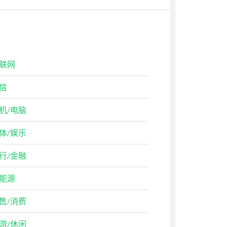
联网
信
机/电脑
体/娱乐
行/金融
能源
售/消费
游/休闲