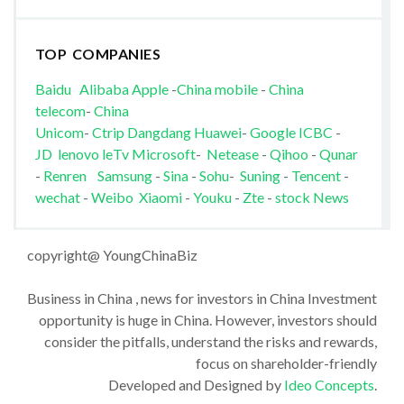
TOP COMPANIES
Baidu
Alibaba
Apple
-
China mobile
-
China
telecom
-
China
Unicom
-
Ctrip
Dangdang
Huawei
-
Google
ICBC
-
JD
lenovo
leTv
Microsoft
-
Netease
-
Qihoo
-
Qunar
-
Renren
Samsung
-
Sina
-
Sohu
-
Suning
-
Tencent
-
wechat
-
Weibo
Xiaomi
-
Youku
-
Zte
-
stock News
copyright@ YoungChinaBiz
Business in China , news for investors in China Investment
opportunity is huge in China. However, investors should
consider the pitfalls, understand the risks and rewards,
focus on shareholder-friendly
Developed and Designed by
Ideo Concepts
.