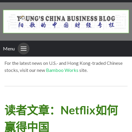
Menu
For the latest news on U.S.- and Hong Kong-traded Chinese
stocks, visit our new
Bamboo Works
site.
读者文章：Netflix如何
赢得中国