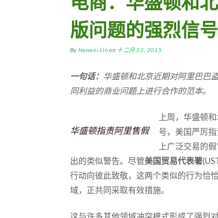
电商：华盛顿和北
版问题的强烈信号
By
Nanwei Lin
on
十二月 22, 2015
一句话：
华盛顿和北京近期对阿里巴巴
同利益的商业问题上进行合作的范本。
上周，华盛顿和
华盛顿指责阿里售假
号，美国严厉指
上广泛交易的假
出的类似警告。尽管
美国贸易代表署
(U
行动向彼此致敬，这两个类似的行为恰
域，正共同采取有效措施。
这与许多其他领域冲突模式形成了强烈