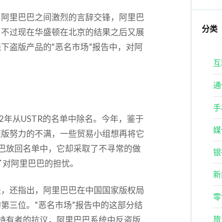
与阿里巴巴之间激烈的言辞交锋，阿里巴
分类
。不过现在华盛顿在北京的结果之后又展
下盗版产品的“恶名市场”报告中，对阿
互
通
手
2年从USTR的名单中除名。今年，鉴于
媒
盗版努力的不满，一些贸易小组想再将它
巴巴放回名单中，它却采取了不寻常的做
银
了对阿里巴巴的担忧。
新
法，还指出，阿里巴巴在中国国家版权局
零
的第三位。“恶名市场”报告中的这部分结
旅
权持有者的抗议，阿里巴巴系统中反盗版