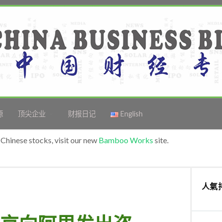
源
顶尖企业
财报日记
English
Chinese stocks, visit our new
Bamboo Works
site.
人氣