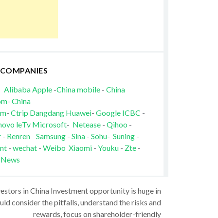
 COMPANIES
Alibaba
Apple
-
China mobile
-
China
om
-
China
om
-
Ctrip
Dangdang
Huawei
-
Google
ICBC
-
novo
leTv
Microsoft
-
Netease
-
Qihoo
-
r
-
Renren
Samsung
-
Sina
-
Sohu
-
Suning
-
nt
-
wechat
-
Weibo
Xiaomi
-
Youku
-
Zte
-
 News
vestors in China Investment opportunity is huge in
ld consider the pitfalls, understand the risks and
rewards, focus on shareholder-friendly