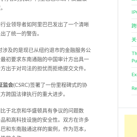
度。
I
向行业领导者如阿里巴巴发出了一个清晰
跨
提出了统一的警告。
关
当时涉及的是现已从纽约退市的金融服务公
Th
会最初要求东南通融的中国审计方出具一
Pu
计方出于对司法的担忧而拒绝提交文件。
Ex
证监会
(CSRC)签署了一份里程碑式的协
Re
双方跨国法律执行的重大进步。
相比于北京和华盛顿具有争议的问题数
产品和高科技设施的安全性。双方在许多
巴巴和东南融通这样的案例，作为范本，