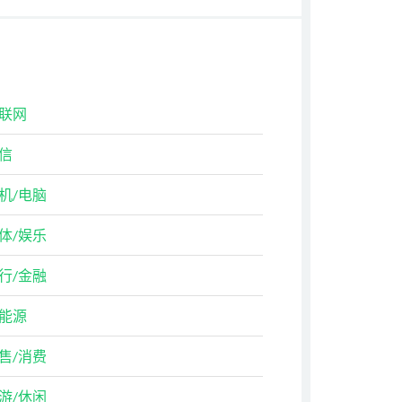
联网
信
机/电脑
体/娱乐
行/金融
能源
售/消费
游/休闲