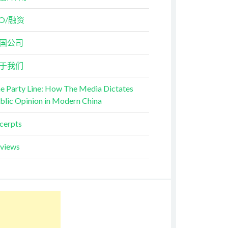
PO/融资
国公司
于我们
e Party Line: How The Media Dictates
blic Opinion in Modern China
cerpts
views