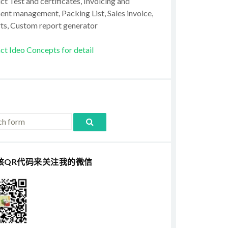
t Test and certificates, Invoicing and
ent management, Packing List, Sales invoice,
ts, Custom report generator
ct Ideo Concepts for detail
该QR代码来关注我的微信