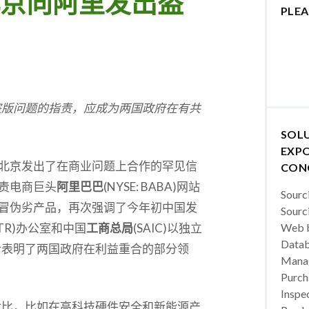
京向阿里发出盗
PLEA
盗版问题的指责，应成为两国政府在有共
SOL
EXPO
北京发出了在商业问题上合作的罕见信
CON
责电商巨头
阿里巴巴
(NYSE: BABA)网站
Sourc
冒伪劣产品，再次强调了今年初中国发
Sourc
STR)办公室和中国
工商总局
(SAIC)以独立
Web b
Datab
恰表明了两国政府在利益重合的部分领
Manag
Purch
Inspec
对比，比如在高科技硬件安全和新能源产