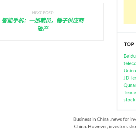
NEXT POST:
智能手机：一加裁员，锤子供应商
破产
TOP
Baidu
telec
Unic
JD
le
Quna
Tence
stock
Business in China , news for in
China. However, investors shou