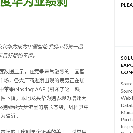
度华为业绩刹
PLEA
取代华为成为中国智能手机市场第一品
年目标恐怕不保。
SOL
EXPO
度数据显示，在竞争异常激烈的中国智
CON
市场，各大厂商近期出现的疲势正在加
Sourc
中
苹果
(Nasdaq: AAPL)引领了这一跌
Sourc
大幅下降，本地龙头
华为
则表现为增速大
Web b
Datab
po则继续大步流星的增长态势，巩固其中
Manag
华为逼近。
Purch
Inspec
国市场的王座则是个烫手的善于，时常易