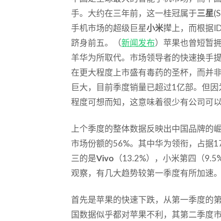
手。大约在三年前，这一桂冠属于
三星
(
手机市场的超级巨星
小米
撵上，而根据I
跻身前五。（
新闻发布
）苹果也曾短暂
羊华为所取代。市场领导者的快速换手
在更大程度上市盛有毒药的圣杯，而并
巨大，目前季度销量已超过1亿部。但因
程度可想而知，这意味着很少有公司可
上个季度的整体数据反映出中国品牌的
市场份额的56%。其中华为领衔，占据17.
三的是
Vivo
（13.2%），小米第四（9.
观察，有几大趋势较第一季度有所加速
首先是苹果的快速下跌，从第一季度的
国数据似乎都对苹果不利，其第二季度市