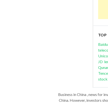
TOP
Baidu
telec
Unic
JD
le
Quna
Tence
stock
Business in China , news for in
China. However, investors shou