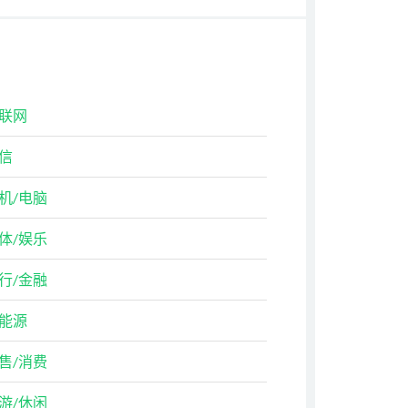
联网
信
机/电脑
体/娱乐
行/金融
能源
售/消费
游/休闲