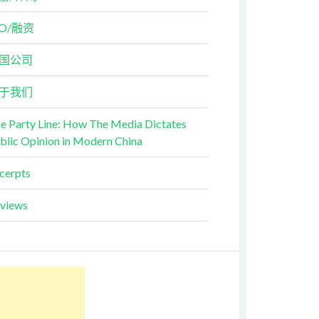
PO/融资
国公司
于我们
e Party Line: How The Media Dictates
blic Opinion in Modern China
cerpts
views