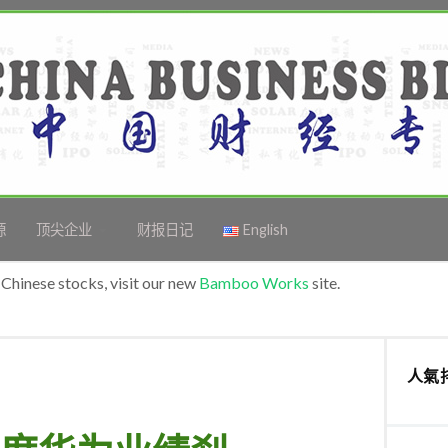
源
顶尖企业
财报日记
English
Chinese stocks, visit our new
Bamboo Works
site.
人氣