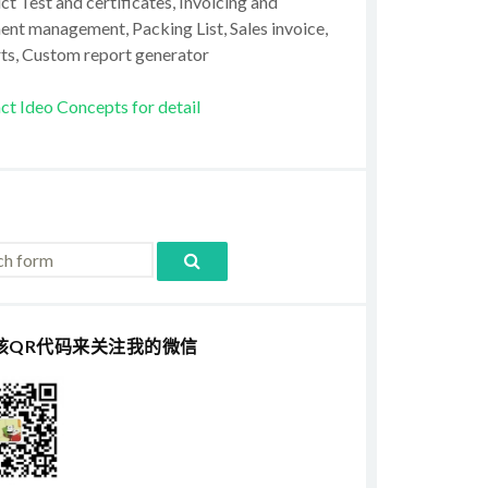
t Test and certificates, Invoicing and
ent management, Packing List, Sales invoice,
ts, Custom report generator
ct Ideo Concepts for detail
该QR代码来关注我的微信