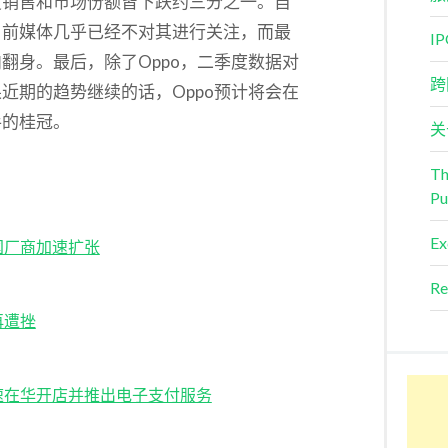
度销售和市场份额皆下跌约三分之一。自
目前媒体几乎已经不对其进行关注，而最
I
翻身。最后，除了Oppo，二季度数据对
跨
近期的趋势继续的话，Oppo预计将会在
手的桂冠。
关
Th
Pu
Ex
国厂商加速扩张
Re
再遭挫
速在华开店并推出电子支付服务