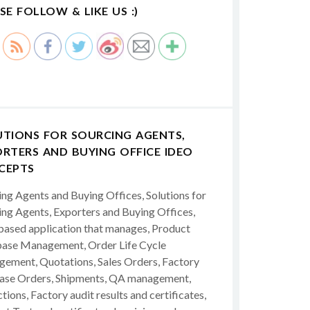
SE FOLLOW & LIKE US :)
UTIONS FOR SOURCING AGENTS,
RTERS AND BUYING OFFICE IDEO
CEPTS
ing Agents and Buying Offices, Solutions for
ing Agents, Exporters and Buying Offices,
ased application that manages, Product
ase Management, Order Life Cycle
ement, Quotations, Sales Orders, Factory
ase Orders, Shipments, QA management,
tions, Factory audit results and certificates,