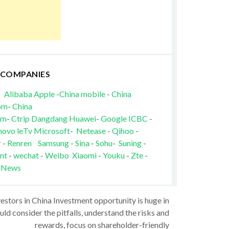
 COMPANIES
Alibaba
Apple
-
China mobile
-
China
om
-
China
om
-
Ctrip
Dangdang
Huawei
-
Google
ICBC
-
novo
leTv
Microsoft
-
Netease
-
Qihoo
-
r
-
Renren
Samsung
-
Sina
-
Sohu
-
Suning
-
nt
-
wechat
-
Weibo
Xiaomi
-
Youku
-
Zte
-
 News
vestors in China Investment opportunity is huge in
ld consider the pitfalls, understand the risks and
rewards, focus on shareholder-friendly