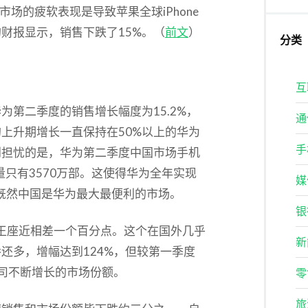
市场的疲软表现是导致苹果全球iPhone
财报显示，销售下跌了15%。（
前文
）
分类
互
第二季度的销售增长幅度为15.2%，
通
上升期增长一直保持在50%以上的华为
手
到担忧的是，华为第二季度中国市场手机
只有3570万部​。这使得华为全年实现
媒
，既然中国是华为最大最便利的市场。
银
国王座近相差一个百分点。这个在国外几乎
新
还多，增幅达到124%，但较第一季度
公司不断增长的市场份额。
零
旅