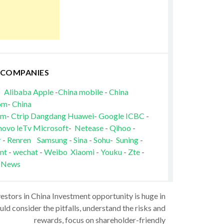
 COMPANIES
Alibaba
Apple
-
China mobile
-
China
om
-
China
om
-
Ctrip
Dangdang
Huawei
-
Google
ICBC
-
novo
leTv
Microsoft
-
Netease
-
Qihoo
-
r
-
Renren
Samsung
-
Sina
-
Sohu
-
Suning
-
nt
-
wechat
-
Weibo
Xiaomi
-
Youku
-
Zte
-
 News
vestors in China Investment opportunity is huge in
ld consider the pitfalls, understand the risks and
rewards, focus on shareholder-friendly