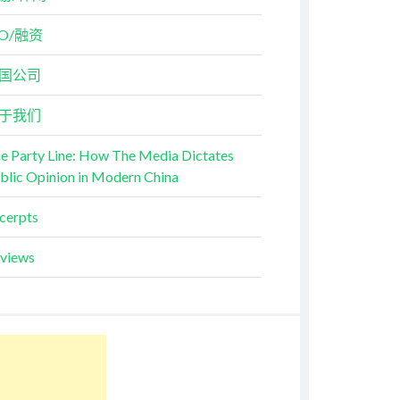
PO/融资
国公司
于我们
e Party Line: How The Media Dictates
blic Opinion in Modern China
cerpts
views