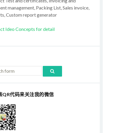
t Test and certificates, Invoicing and
ent management, Packing List, Sales invoice,
ts, Custom report generator
ct Ideo Concepts for detail
该QR代码来关注我的微信