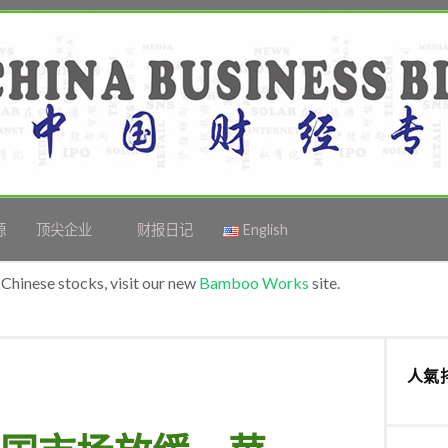
源
顶尖企业
财报日记
English
Chinese stocks, visit our new
Bamboo Works
site.
人氣