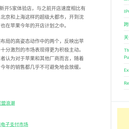
在1月新开5家体验店，与之前开店速度相比有
I
出北京和上海这样的超级大都市，开到沈
跨
市也在苹果今年的开店计划之中。
关
国布局的高姿态动作中的两个，反映出苹
争十分激烈的市场表现得更为积极主动。
Th
Pu
笔者认为对于苹果和其他厂商而言，随着
，今年的销售都几乎不可避免地会放缓。
Ex
Re
联盟浪潮
国电子支付市场