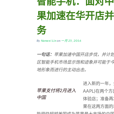
智能手机：面对中
果加速在华开店并
务
By
Nanwei Lin
on
一月 25, 2016
一句话：
苹果加速中国开店步伐，并计
区智能手机市场显示饱和迹象并可能于
地形象而进行的主动出击。
进入新的一年，
苹果支付将2月进入
AAPL)在两
中国
体验店；准备再
果在这两方面的
能很快超越美国成为苹果最大市场的中国，