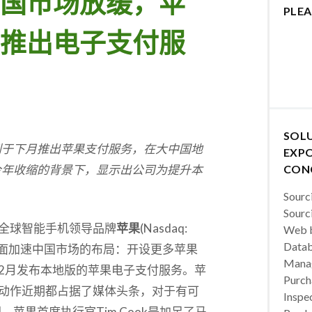
国市场放缓，苹
PLEA
推出电子支付服
SOL
划于下月推出苹果支付服务，在大中国地
EXPO
今年收缩的背景下，显示出公司为提升本
CON
Sourc
Sourc
全球智能手机领导品牌
苹果
(Nasdaq:
Web b
Datab
个方面加速中国市场的布局：开设更多苹果
Manag
2月发布本地版的苹果电子支付服务。苹
Purch
动作近期都占据了媒体头条，对于有可
Inspec
苹果首席执行官Tim Cook是加足了马