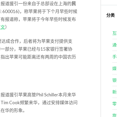
，报道援引一份来自于总部设在上海的
民
ghai: 600016)，称苹果将于下个月早些时候
分类
前有报道称，苹果将于今年早些时候发布
前文
）
互
付达成合作，后者将为苹果支付提供支
通
一部分，苹果已经与15家银行签署协
，指出苹果可能距离还有两周的中国农历
手
媒
银
新
引苹果高管Phil Schiller本月来华
im Cook频繁来华，通过安排媒体访问
零
果在华的形象。
旅