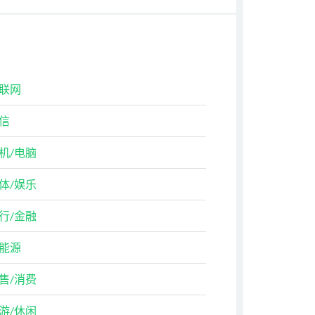
联网
信
机/电脑
体/娱乐
行/金融
能源
售/消费
游/休闲