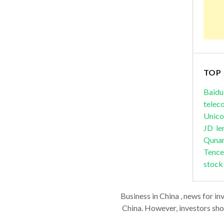
TOP
Baidu
telec
Unic
JD
le
Quna
Tence
stock
Business in China , news for in
China. However, investors shou