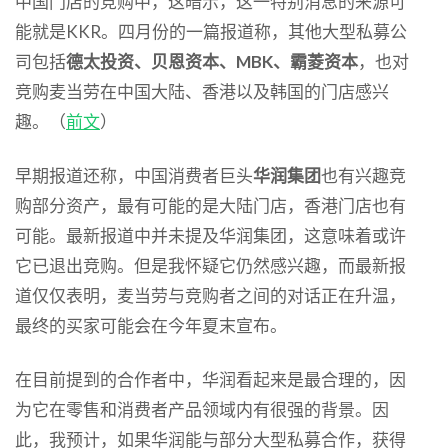
中国门店的竞购中，这暗示，这一特别消息的来源可
能就是KKR。四月份的一篇报道称，其他大型私募公
司包括
德太投资、贝恩资本、MBK、霸菱资本
，也对
竞购麦当劳在中国大陆、香港以及韩国的门店感兴
趣。（
前文
）
早期报道还称，中国消费者巨头
华润集团
也有兴趣竞
购部分资产，最有可能的是大陆门店，香港门店也有
可能。最新报道中并未提及华润集团，这意味着或许
它已退出竞购。但是我怀疑它仍然感兴趣，而最新报
道仅仅表明，麦当劳与竞购者之间的对话正在升温，
最终的买家可能会在今年夏末宣布。
在目前提到的合作者中，华润看起来是最合理的，因
为它在零售和消费者产品领域内有很强的背景。因
此，我预计，如果华润能与部分大型私募合作，获得