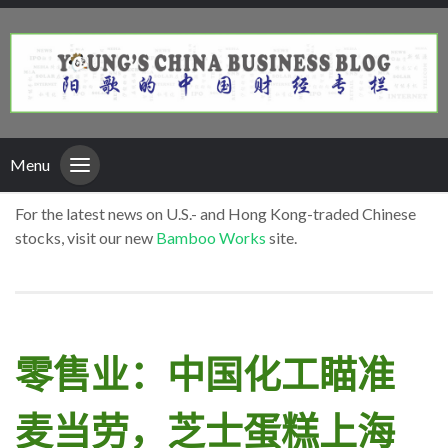
Menu
For the latest news on U.S.- and Hong Kong-traded Chinese
stocks, visit our new
Bamboo Works
site.
零售业：中国化工瞄准
麦当劳，芝士蛋糕上海