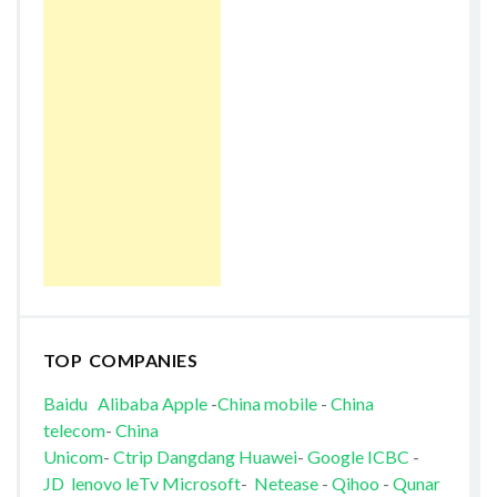
TOP COMPANIES
Baidu
Alibaba
Apple
-
China mobile
-
China
telecom
-
China
Unicom
-
Ctrip
Dangdang
Huawei
-
Google
ICBC
-
JD
lenovo
leTv
Microsoft
-
Netease
-
Qihoo
-
Qunar