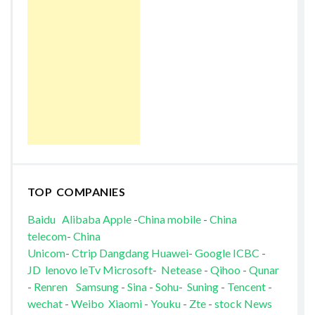
TOP COMPANIES
Baidu
Alibaba
Apple
-
China mobile
-
China
telecom
-
China
Unicom
-
Ctrip
Dangdang
Huawei
-
Google
ICBC
-
JD
lenovo
leTv
Microsoft
-
Netease
-
Qihoo
-
Qunar
-
Renren
Samsung
-
Sina
-
Sohu
-
Suning
-
Tencent
-
wechat
-
Weibo
Xiaomi
-
Youku
-
Zte
-
stock News