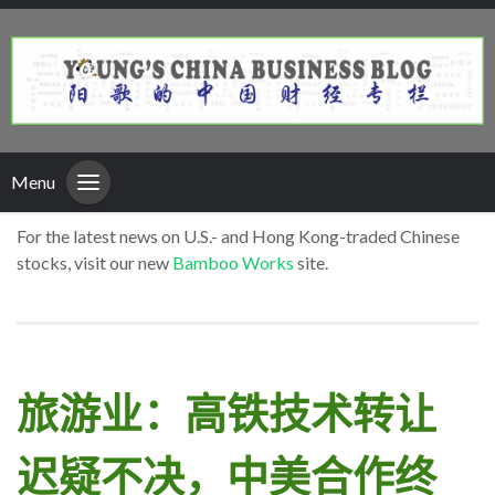
Menu
For the latest news on U.S.- and Hong Kong-traded Chinese
stocks, visit our new
Bamboo Works
site.
旅游业：高铁技术转让
迟疑不决，中美合作终