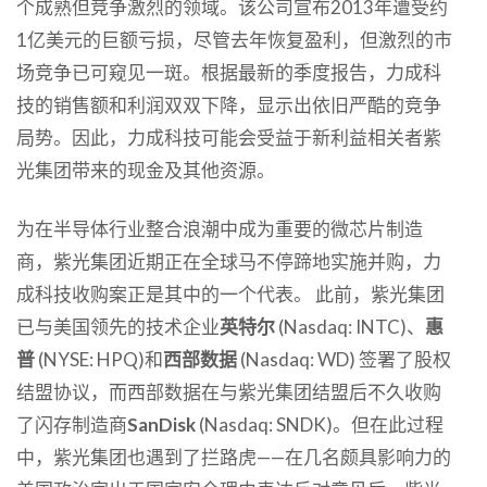
个成熟但竞争激烈的领域。该公司宣布2013年遭受约
1亿美元的巨额亏损，尽管去年恢复盈利，但激烈的市
场竞争已可窥见一斑。根据最新的季度报告，力成科
技的销售额和利润双双下降，显示出依旧严酷的竞争
局势。因此，力成科技可能会受益于新利益相关者紫
光集团带来的现金及其他资源。
为在半导体行业整合浪潮中成为重要的微芯片制造
商，紫光集团近期正在全球马不停蹄地实施并购，力
成科技收购案正是其中的一个代表。 此前，紫光集团
已与美国领先的技术企业
英特尔
(Nasdaq: INTC)、
惠
普
(NYSE: HPQ)和
西部数据
(Nasdaq: WD) 签署了股权
结盟协议，而西部数据在与紫光集团结盟后不久收购
了闪存制造商
SanDisk
(Nasdaq: SNDK)。但在此过程
中，紫光集团也遇到了拦路虎——在几名颇具影响力的