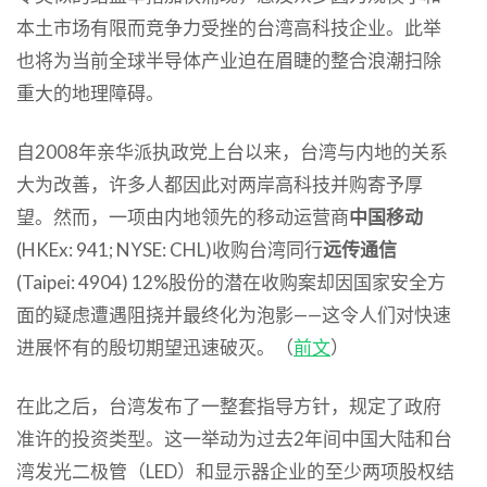
本土市场有限而竞争力受挫的台湾高科技企业。此举
也将为当前全球半导体产业迫在眉睫的整合浪潮扫除
重大的地理障碍。
自2008年亲华派执政党上台以来，台湾与内地的关系
大为改善，许多人都因此对两岸高科技并购寄予厚
望。然而，一项由内地领先的移动运营商
中国移动
(HKEx: 941; NYSE: CHL)收购台湾同行
远传通信
(Taipei: 4904) 12%股份的潜在收购案却因国家安全方
面的疑虑遭遇阻挠并最终化为泡影——这令人们对快速
进展怀有的殷切期望迅速破灭。（
前文
）
在此之后，台湾发布了一整套指导方针，规定了政府
准许的投资类型。这一举动为过去2年间中国大陆和台
湾发光二极管（LED）和显示器企业的至少两项股权结