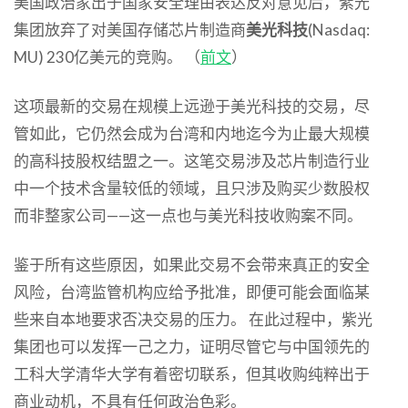
美国政治家出于国家安全理由表达反对意见后，紫光
集团放弃了对美国存储芯片制造商
美光科技
(Nasdaq:
MU) 230亿美元的竞购。 （
前文
）
这项最新的交易在规模上远逊于美光科技的交易，尽
管如此，它仍然会成为台湾和内地迄今为止最大规模
的高科技股权结盟之一。这笔交易涉及芯片制造行业
中一个技术含量较低的领域，且只涉及购买少数股权
而非整家公司——这一点也与美光科技收购案不同。
鉴于所有这些原因，如果此交易不会带来真正的安全
风险，台湾监管机构应给予批准，即便可能会面临某
些来自本地要求否决交易的压力。 在此过程中，紫光
集团也可以发挥一己之力，证明尽管它与中国领先的
工科大学清华大学有着密切联系，但其收购纯粹出于
商业动机，不具有任何政治色彩。