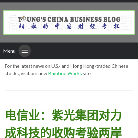
Menu
For the latest news on U.S.- and Hong Kong-traded Chinese
stocks, visit our new
Bamboo Works
site.
电信业：紫光集团对力
成科技的收购考验两岸