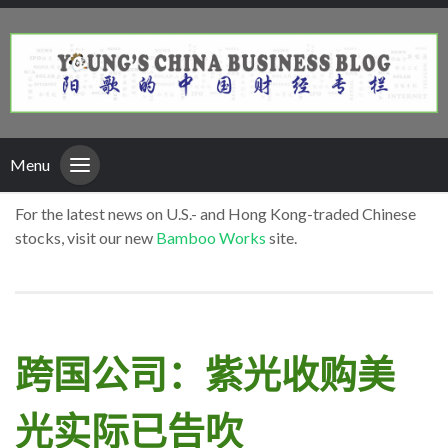
Menu
For the latest news on U.S.- and Hong Kong-traded Chinese
stocks, visit our new
Bamboo Works
site.
跨国公司：紫光收购美
光实际已告吹