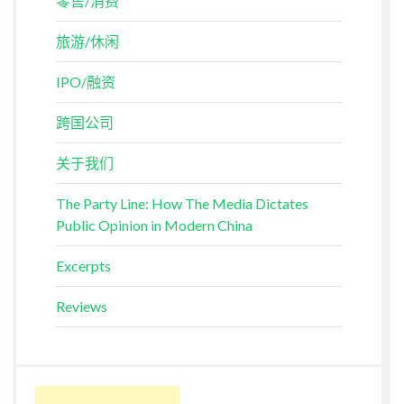
零售/消费
旅游/休闲
IPO/融资
跨国公司
关于我们
The Party Line: How The Media Dictates
Public Opinion in Modern China
Excerpts
Reviews