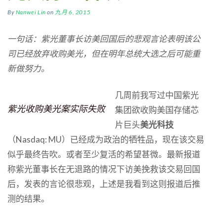
By
Nanwei Lin
on
九月 6, 2015
一句话：紫光董事长访美回国后的悲观言论表明该公
司已经放弃收购美光，但在明年总统大选之后可能重
新做努力。
几周前我写过中国紫光
紫光收购美光案实际失败
集团欲收购美国存储芯
片巨头
美光科技
（Nasdaq: MU）已经成为政治的牺牲品，现在该交易
似乎最终告吹。或者至少复活的希望甚微。最新报道
称紫光董事长在无退路的情况下访美挽救该交易回国
后，发表的言论很悲观，上述是我看到这则报道后推
测的结果。