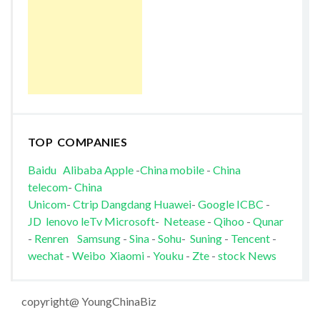
TOP COMPANIES
Baidu
Alibaba
Apple
-
China mobile
-
China
telecom
-
China
Unicom
-
Ctrip
Dangdang
Huawei
-
Google
ICBC
-
JD
lenovo
leTv
Microsoft
-
Netease
-
Qihoo
-
Qunar
-
Renren
Samsung
-
Sina
-
Sohu
-
Suning
-
Tencent
-
wechat
-
Weibo
Xiaomi
-
Youku
-
Zte
-
stock News
copyright@ YoungChinaBiz