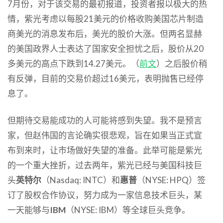
7月份，对于该交易的最初报道，投资者报以极大的热
情，紫光考虑以每股21美元的价格收购美国芯片制造
商美光的消息发布后，美光的股价大涨。但两名显赫
的美国政界人士表达了国家安全担忧之后，股价从20
多美元的高点下跌到14.27美元。（
前文
）之后股价稍
有反弹，目前的交易价超过16美元，表明抛售已经停
息了。
但期待交易能成功的人可能将感到失望。我不是预言
家，但赵伟国的言论确实很悲观，旨在如果当正式宣
布到来时，让市场做好失望的准备。此举可能是紫光
的一个重大挫折，过去两年，紫光已经与美国科技巨
头
英特尔
（Nasdaq: INTC）和
惠普
（NYSE: HPQ）签
订了股权合作协议，努力成为一家信息技术巨头，某
一天能够与
IBM
（NYSE: IBM）等全球巨头竞争。