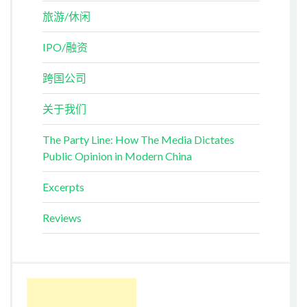
旅游/休闲
IPO/融资
跨国公司
关于我们
The Party Line: How The Media Dictates
Public Opinion in Modern China
Excerpts
Reviews