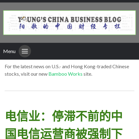
Menu
For the latest news on U.S.- and Hong Kong-traded Chinese
stocks, visit our new
Bamboo Works
site.
电信业：停滞不前的中
国电信运营商被强制下