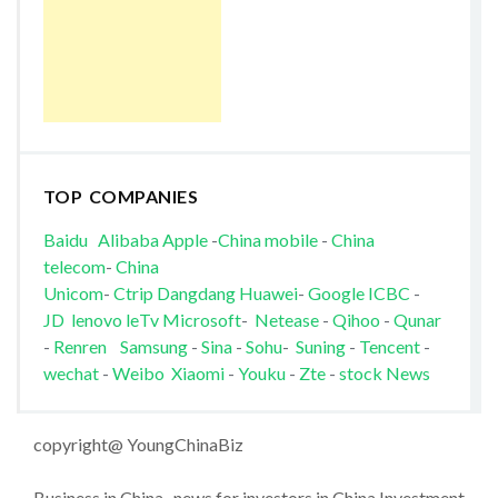
TOP COMPANIES
Baidu
Alibaba
Apple
-
China mobile
-
China
telecom
-
China
Unicom
-
Ctrip
Dangdang
Huawei
-
Google
ICBC
-
JD
lenovo
leTv
Microsoft
-
Netease
-
Qihoo
-
Qunar
-
Renren
Samsung
-
Sina
-
Sohu
-
Suning
-
Tencent
-
wechat
-
Weibo
Xiaomi
-
Youku
-
Zte
-
stock News
copyright@ YoungChinaBiz
Business in China , news for investors in China Investment