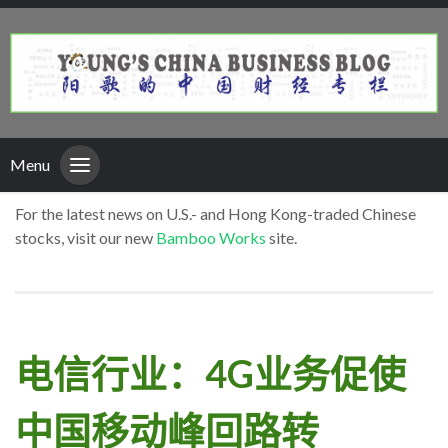
Menu
For the latest news on U.S.- and Hong Kong-traded Chinese
stocks, visit our new
Bamboo Works
site.
电信行业：4G业务促使
中国移动峰回路转