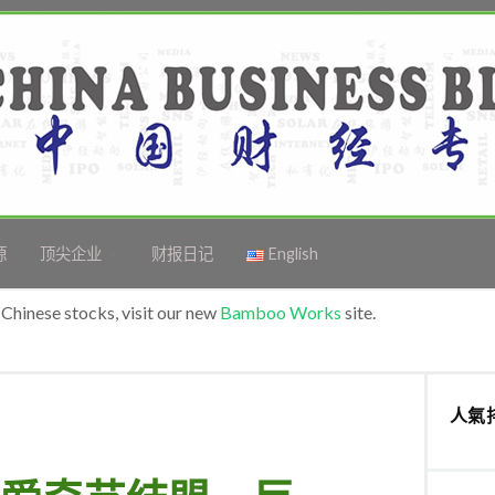
源
顶尖企业
财报日记
English
Chinese stocks, visit our new
Bamboo Works
site.
人氣