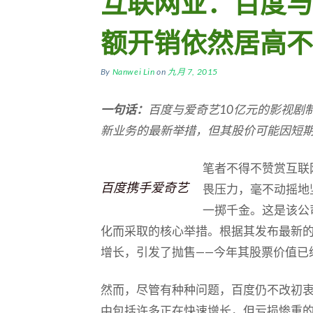
互联网业：百度与
额开销依然居高不
By
Nanwei Lin
on
九月 7, 2015
一句话：
百度与爱奇艺
10
亿元的影视剧
新业务的最新举措，但其股价可能因短
笔者不得不赞赏互联
百度携手爱奇艺
畏压力，毫不动摇地
一掷千金。这是该公
化而采取的核心举措。根据其发布最新
增长，引发了抛售——今年其股票价值已
然而，尽管有种种问题，百度仍不改初
中包括许多正在快速增长，但亏损惨重的