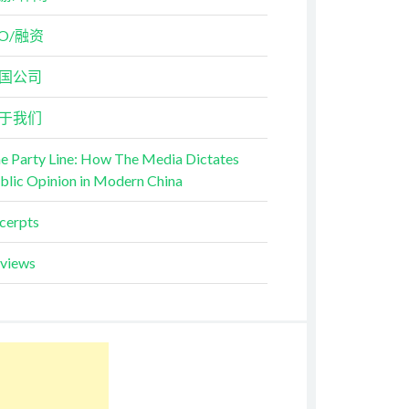
PO/融资
国公司
于我们
e Party Line: How The Media Dictates
blic Opinion in Modern China
cerpts
views