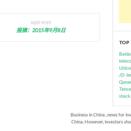
NEXT POST:
报摘：2015年9月8日
TOP
Baidu
telec
Unic
JD
le
Quna
Tence
stock
Business in China , news for in
China. However, investors shou