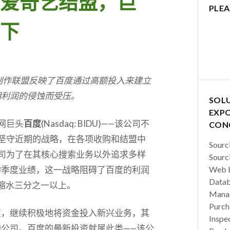
爱奇艺结盟，巨
PLEA
下
制作联盟反映了百度通过高额投入来建立
期利润的侵蚀而受压。
SOL
EXPO
网巨头
百度
(Nasdaq: BIDU)——该公司不
CON
坚守近期的战略，在各项收购和结盟中
Sourc
司为了在其核心搜索业务以外追求多样
Sourc
的季度业绩，这一战略阻碍了百度的利润
Web b
Datab
缩水三分之一以上。
Manag
Purch
衷，继续积极地将资金投入新兴业务，其
Inspec
公司。百度的最新投资就属此类——该公