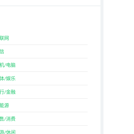
联网
信
机/电脑
体/娱乐
行/金融
能源
售/消费
游/休闲