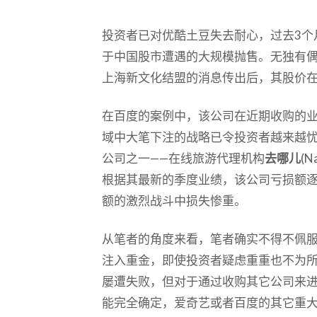
投资者已对优酷土豆失去耐心，过去3个
于中国股市遭遇的大规模抛售。无独有偶
上海新文化结盟的消息传出后，其股价在
在百度的案例中，该公司在近期收购的
域中大笔下注的战略已令投资者越来越
公司之一——在线旅游代理机构
去哪儿
(
根据其最新的季度业绩，该公司亏损额逐渐
额的激烈战斗中损失惨重。
从笔者的角度来看，笔者确实不得不佩服
注入重金，即使投资者疑虑重重也不为
屡遭失败，但对于通过收购其它公司来
能完全确定，爱奇艺或者百度的其它重大