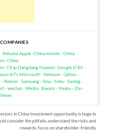
 COMPANIES
Alibaba
Apple
-
China mobile
-
China
om
-
China
om
-
Ctrip
Dangdang
Huawei
-
Google
ICBC
-
novo
leTv
Microsoft
-
Netease
-
Qihoo
-
r
-
Renren
Samsung
-
Sina
-
Sohu
-
Suning
-
nt
-
wechat
-
Weibo
Xiaomi
-
Youku
-
Zte
-
 News
vestors in China Investment opportunity is huge in
ld consider the pitfalls, understand the risks and
rewards, focus on shareholder-friendly