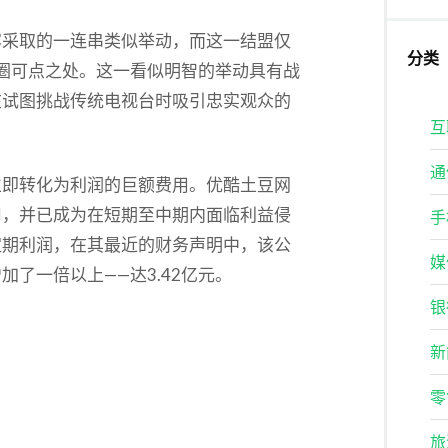
容采取的一连串类似举动，而这一结盟仅
分类
圈可点之处。这一看似明智的举动具有战
在试图挑战传统电视台时吸引忠实观众的
互
通
立即转化为利润的巨额费用。优酷土豆网
司，并已成为在短期至中期内面临利益侵
手
定期利润，在其最近的财务声明中，该公
媒
了一倍以上——达3.42亿元。
银
新
零
旅