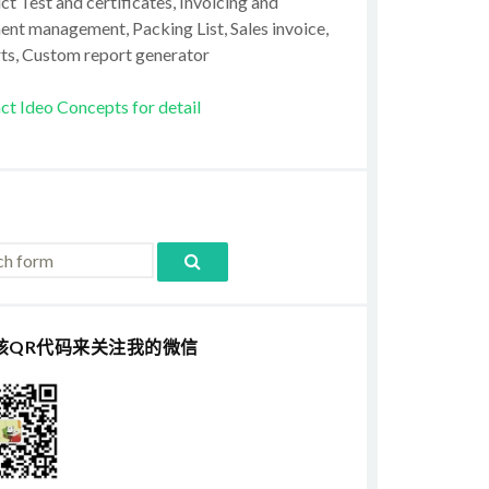
t Test and certificates, Invoicing and
ent management, Packing List, Sales invoice,
ts, Custom report generator
ct Ideo Concepts for detail
该QR代码来关注我的微信