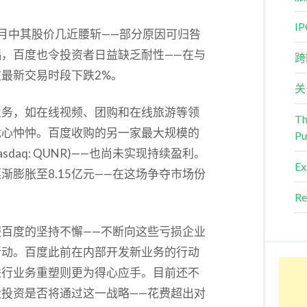
I
月中其股价几近腰斩——部分原因可归咎
，百度也令投资者日益缺乏耐性——在与
跨
最新交易时段下跌2%。
关
业务，如在线视频、团购和在线旅游等领
Th
忧心忡忡。百度收购的另一家最大规模的
Pu
Nasdaq: QUNR)——也尚未实现持续盈利。
Ex
膨胀至8.15亿元——在这场争夺市场份
Re
百度的坚持不懈——不断向这些亏损企业
所动。百度此前在内部开发新业务的行动
进行业务重塑则更为得心应手。目前还不
投资是否将通过这一战略——花费超出对