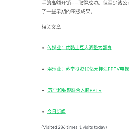
手的高额开销——取得成功。但至少该公
了一些早期的积极成果。
相关文章
传媒业：优酷土豆大调整为翻身
娱乐业：苏宁投资10亿元押注PPTV电视
苏宁和弘毅联合入股PPTV
今日新闻
(Visited 286 times, 1 visits today)