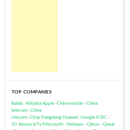
TOP COMPANIES
Baidu
Alibaba
Apple
-
China mobile
-
China
telecom
-
China
Unicom
-
Ctrip
Dangdang
Huawei
-
Google
ICBC
-
JD
lenovo
leTv
Microsoft
-
Netease
-
Qihoo
-
Qunar