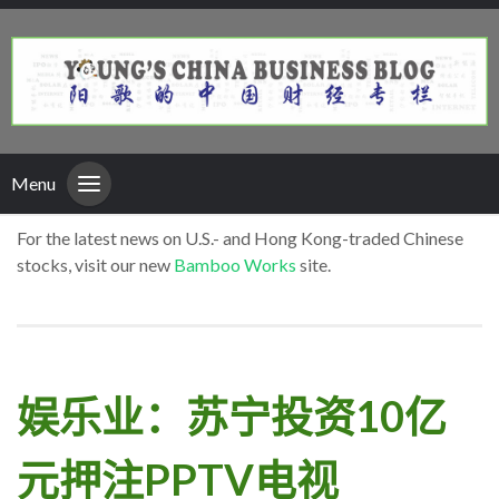
Menu
For the latest news on U.S.- and Hong Kong-traded Chinese
stocks, visit our new
Bamboo Works
site.
娱乐业：苏宁投资10亿
元押注PPTV电视