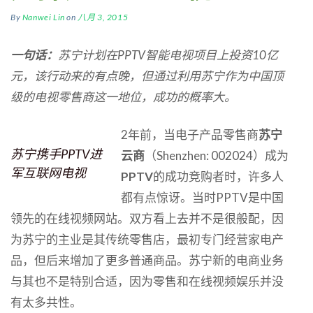
By
Nanwei Lin
on
八月 3, 2015
一句话：
苏宁计划在
PPTV
智能电视项目上投资
10
亿
元，该行动来的有点晚，但通过利用苏宁作为中国顶
级的电视零售商这一地位，成功的概率大。
2年前，当电子产品零售商
苏宁
苏宁携手PPTV进
云商
（Shenzhen: 002024）成为
军互联网电视
PPTV
的成功竞购者时，许多人
都有点惊讶。当时PPTV是中国
领先的在线视频网站。双方看上去并不是很般配，因
为苏宁的主业是其传统零售店，最初专门经营家电产
品，但后来增加了更多普通商品。苏宁新的电商业务
与其也不是特别合适，因为零售和在线视频娱乐并没
有太多共性。