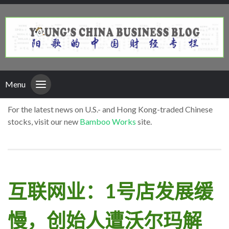
Menu
For the latest news on U.S.- and Hong Kong-traded Chinese
stocks, visit our new
Bamboo Works
site.
互联网业：1号店发展缓
慢，创始人遭沃尔玛解