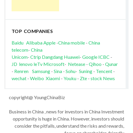
TOP COMPANIES
Baidu
Alibaba
Apple
-
China mobile
-
China
telecom
-
China
Unicom
-
Ctrip
Dangdang
Huawei
-
Google
ICBC
-
JD
lenovo
leTv
Microsoft
-
Netease
-
Qihoo
-
Qunar
-
Renren
Samsung
-
Sina
-
Sohu
-
Suning
-
Tencent
-
wechat
-
Weibo
Xiaomi
-
Youku
-
Zte
-
stock News
copyright@ YoungChinaBiz
Business in China , news for investors in China Investment
opportunity is huge in China. However, investors should
consider the pitfalls, understand the risks and rewards,
focus on shareholder-friendly