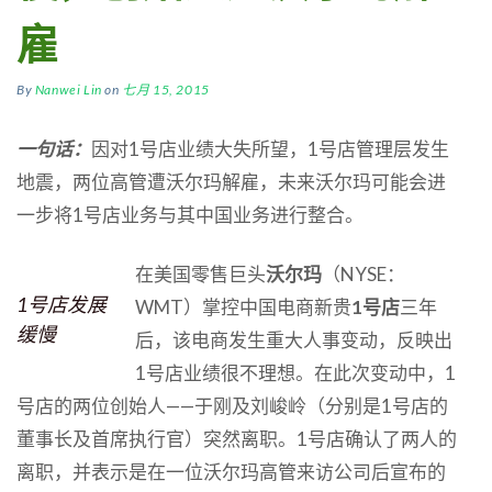
雇
By
Nanwei Lin
on
七月 15, 2015
一句话：
因对1号店业绩大失所望，1号店管理层发生
地震，两位高管遭沃尔玛解雇，未来沃尔玛可能会进
一步将1号店业务与其中国业务进行整合。
在美国零售巨头
沃尔玛
（NYSE：
1号店发展
WMT）掌控中国电商新贵
1号店
三年
缓慢
后，该电商发生重大人事变动，反映出
1号店业绩很不理想。在此次变动中，1
号店的两位创始人——于刚及刘峻岭（分别是1号店的
董事长及首席执行官）突然离职。1号店确认了两人的
离职，并表示是在一位沃尔玛高管来访公司后宣布的