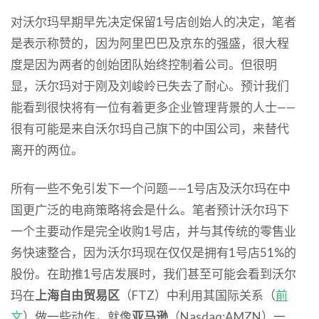
对沃尔玛早期早先决定保留1号店创始人的决定，笔者
是表示称赞的，因为阿里巴巴及京东的强盛，很大程
度是因为两者的创始团队始终控制着公司。但很明
显，沃尔玛对于刚及刘峻岭已失去了耐心。预计我们
能看到很快将有一位有着更多企业管理背景的人士——
很有可能是来自沃尔玛自己旗下的中国公司，来替代
离开的两位。
所有一些不免引发下一个问题——1号店及沃尔玛在中
国更广泛的电商策略将会是什么。笔者预计沃尔玛下
一个主要动作是完全收购1号店，并与其传统的零售业
务快速整合，因为沃尔玛现在仅仅是拥有1号店51%的
股份。在助推1号店发展时，我们甚至可能会看到沃尔
玛在
上海自由贸易区
（FTZ）中利用其国际关系（
前
文
）做一些动作，就像
亚马逊
（Nasdaq:AMZN）一