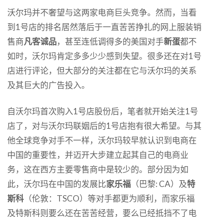
沃尔玛并不奢望与这两家电商巨头竞争。然而，当看
到1号店的排名居然落后于一直苦苦挣扎的网上服装销
售商
凡客诚品
，甚至连低调得多的美国对手
新蛋
都不
如时，沃尔玛肯定多多少少感到失望。很多还在对1号
店进行评论，但大部分的关注都在它与沃尔玛的关系
及其巨大的广告投入。
自沃尔玛首次购入1号店股份后，笔者就开始关注1号
店了，对与沃尔玛联姻后的1号店抱有很大希望。与其
他全球竞争对手不一样，沃尔玛较早就认识到电商在
中国的重要性，并迈开大步建立起其自己的电商业
务，这在西方主要零售商中是较少的。部分因为如
此，沃尔玛在中国的发展比
家乐福
（巴黎: CA）及
特
斯科
（伦敦：TSCO）等对手都更为顺利，而家乐福
及特斯科则要么还在苦苦经营，要么已经抵挡不了电