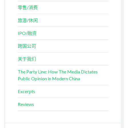
零售/消费
旅游/休闲
IPO/融资
跨国公司
关于我们
The Party Line: How The Media Dictates
Public Opinion in Modern China
Excerpts
Reviews