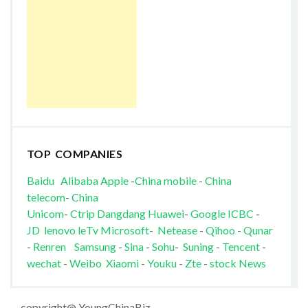
TOP COMPANIES
Baidu
Alibaba
Apple
-
China mobile
-
China
telecom
-
China
Unicom
-
Ctrip
Dangdang
Huawei
-
Google
ICBC
-
JD
lenovo
leTv
Microsoft
-
Netease
-
Qihoo
-
Qunar
-
Renren
Samsung
-
Sina
-
Sohu
-
Suning
-
Tencent
-
wechat
-
Weibo
Xiaomi
-
Youku
-
Zte
-
stock News
copyright@ YoungChinaBiz