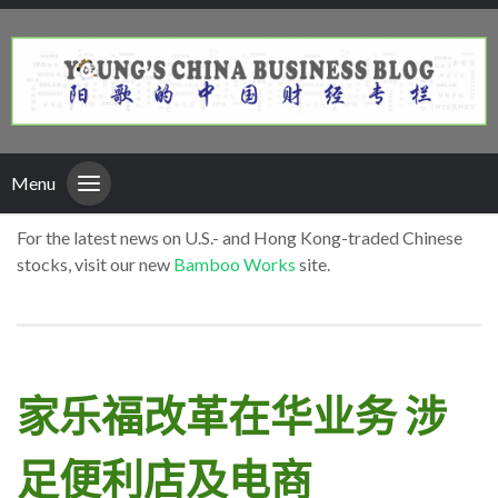
Menu
For the latest news on U.S.- and Hong Kong-traded Chinese
stocks, visit our new
Bamboo Works
site.
家乐福改革在华业务 涉
足便利店及电商