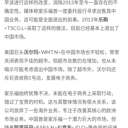
早该进行这样的改变，消除2013年至今一直存在的不
确定性。媒体称家乐福曾一度委托投行寻求出售其中
国业务，这可能是全面退出的前奏。2013年
乐购
<TSCO.L>采取了这样的做法，目前已经基本上退出了
中国市场。
美国巨头
沃尔玛
<WMT.N>在中国市场也不轻松，常常
关闭表现不佳的超市，但超市总数仍在增加，也从未
暗示可能考虑退出中国市场。除了超市外，沃尔玛还
斥巨资收购1号店，发展电子商务。
家乐福始终犹豫不决，未能在电子商务上采取行动，
错过了宝贵的时机。这与其整体情况有很大关系，该
公司放弃了一些海外业务，专注于改善其核心的欧洲
市场业务。中国曾是家乐福一个潜力巨大的市场，但
随着
阿里巴巴
<BABA.N>和
京东
<JD.O>等电商的迅速