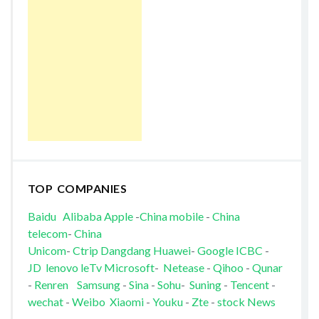
TOP COMPANIES
Baidu
Alibaba
Apple
-
China mobile
-
China
telecom
-
China
Unicom
-
Ctrip
Dangdang
Huawei
-
Google
ICBC
-
JD
lenovo
leTv
Microsoft
-
Netease
-
Qihoo
-
Qunar
-
Renren
Samsung
-
Sina
-
Sohu
-
Suning
-
Tencent
-
wechat
-
Weibo
Xiaomi
-
Youku
-
Zte
-
stock News