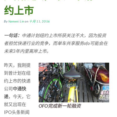
约上市
By
Nanwei Lin
on
十月 11, 2016
一句话：
中通计划纽约上市所获关注不大，因为投资
者担忧快递行业的竞争，而单车共享服务ofo可能会在
未来3年内里离岸上市。
昨天，我刚提
到曾计划在纽
约上市的快递
公司
中通快
递
，今天，它
就又出现在
OFO完成新一轮融资
IPO头条新闻