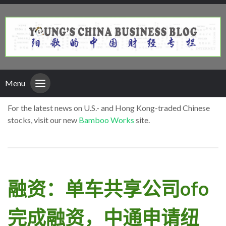
Menu
For the latest news on U.S.- and Hong Kong-traded Chinese
stocks, visit our new
Bamboo Works
site.
融资：单车共享公司ofo
完成融资，中通申请纽