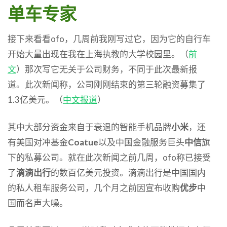
单车专家
接下来看看ofo，几周前我刚写过它，因为它的自行车
开始大量出现在我在上海执教的大学校园里。（
前
文
）那次写它无关于公司财务，不同于此次最新报
道。此次新闻称，公司刚刚结束的第三轮融资募集了
1.3亿美元。（
中文报道
）
其中大部分资金来自于衰退的智能手机品牌
小米
，还
有美国对冲基金
Coatue
以及中国金融服务巨头
中信
旗
下的私募公司。就在此次新闻之前几周，ofo称已接受
了
滴滴出行
的数百亿美元投资。滴滴出行是中国国内
的私人租车服务公司，几个月之前因宣布收购
优步
中
国而名声大噪。