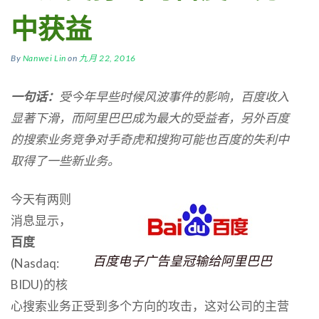
中获益
By
Nanwei Lin
on
九月 22, 2016
一句话
：
受今年
早些时候风波事件的影响，百度收入
显著下滑，
而阿里巴巴
成为最大的受益者，另外
百度
的搜索业务竞争对手
奇虎
和搜狗可能也
百度
的失利中
取得
了一些新业务。
今天有两则
消息显示，
百度
百度电子广告皇冠输给阿里巴巴
(Nasdaq:
BIDU)的核
心搜索业务正受到多个方向的攻击，这对公司的主营