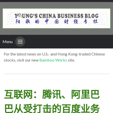
Menu
For the latest news on U.S.- and Hong Kong-traded Chinese
stocks, visit our new
Bamboo Works
site.
互联网：腾讯、阿里巴
巴从受打击的百度业务