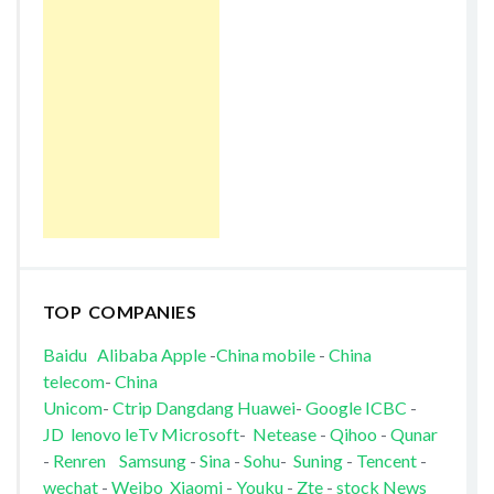
TOP COMPANIES
Baidu
Alibaba
Apple
-
China mobile
-
China
telecom
-
China
Unicom
-
Ctrip
Dangdang
Huawei
-
Google
ICBC
-
JD
lenovo
leTv
Microsoft
-
Netease
-
Qihoo
-
Qunar
-
Renren
Samsung
-
Sina
-
Sohu
-
Suning
-
Tencent
-
wechat
-
Weibo
Xiaomi
-
Youku
-
Zte
-
stock News