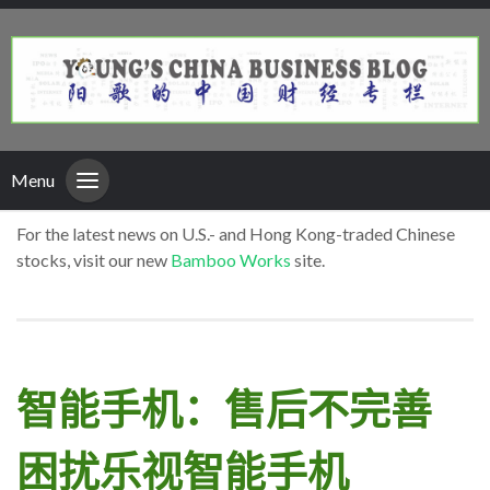
Menu
For the latest news on U.S.- and Hong Kong-traded Chinese
stocks, visit our new
Bamboo Works
site.
智能手机：售后不完善
困扰乐视智能手机