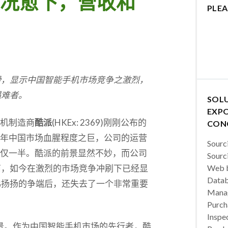
况愈下，营收和
PLEA
滑，显示中国智能手机市场竞争之激烈，
遇难者。
SOL
EXPO
机制造商
酷派
(HKEx: 2369)刚刚公布的
CON
年中国市场血腥程度之巨，公司的运营
Sourc
仅一半。酷派的前景显然不妙，而公司
Sourc
商，如今在激烈的市场竞争冲刷下已经显
Web b
Datab
沸扬扬的争端后，还失去了一个非常重要
Manag
Purch
Inspec
年景。作为中国智能手机市场的先行者，酷