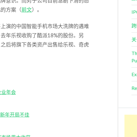
品牌意识。而对于公司目前急剧下滑的态
化的方案（
前文
）。
I
跨
将上演的中国智能手机市场大洗牌的遇难
去年乐视收购了酷派18%的股份。另
关
，之后将旗下各类资产出售给乐视、奇虎
Th
Pu
Ex
Re
企业年会
米新年开局不佳