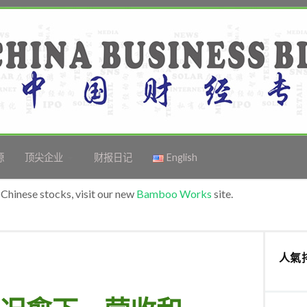
源
顶尖企业
财报日记
English
Chinese stocks, visit our new
Bamboo Works
site.
人氣