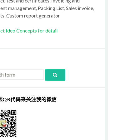
t Test and certificates, Invoicing and
ent management, Packing List, Sales invoice,
ts, Custom report generator
ct Ideo Concepts for detail
该QR代码来关注我的微信