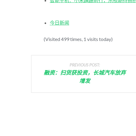
智能手机：小米蹒跚前行，乐视期待拥
今日新闻
(Visited 499 times, 1 visits today)
PREVIOUS POST:
融资：扫货获投资，长城汽车放弃
增发