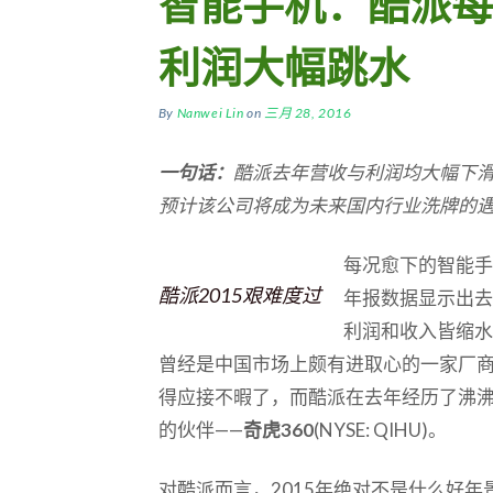
智能手机：酷派每
利润大幅跳水
By
Nanwei Lin
on
三月 28, 2016
一句话：
酷派去年营收与利润均大幅下
预计该公司将成为未来国内行业洗牌的
每况愈下的智能手
酷派2015艰难度过
年报数据显示出去
利润和收入皆缩水
曾经是中国市场上颇有进取心的一家厂
得应接不暇了，而酷派在去年经历了沸
的伙伴——
奇虎360
(NYSE: QIHU)。
对酷派而言，2015年绝对不是什么好