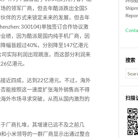
Produc
场的领军厂商，但去年酷派跌出全国5
Shipm
Repor
作伙伴的方式来锁定未来的发展，但去年
Shenzhen: 300104)单独签订合作协议激
Conta
的业绩，因为酷派是国内纯手机厂商，因
幅皆超过40%，分别降至147亿港元
公司实际利润出现跳涨，而这部分利润来
搜索
26亿港元。
接近四成，达到22亿港元。不过，海外
是否能按照这一速度扩张海外销售尚不得
扫描
眈海外市场寻求突破，从而从国内激烈的
由于厂商扎堆，其增速已远不及之前几
为
和小米领导的一群厂商显示出通过整合