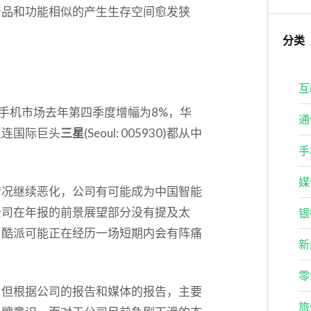
产品和功能相似的产生生存空间愈发狭
分类
互
能手机市场去年第四季度增幅为8%，华
通
至连国际巨头
三星
(Seoul: 005930)都从中
手
。
媒
情况继续恶化，公司有可能成为中国智能
公司在年报的前景展望部分没有提及太
银
，酷派可能正在经历一场短期内会有阵痛
新
零
，但根据公司的报告和媒体的报告，主要
旅