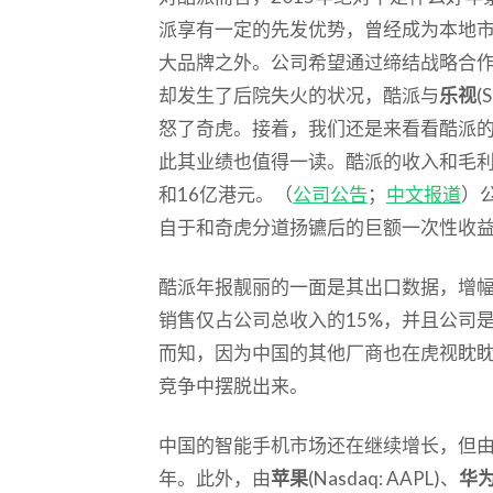
派享有一定的先发优势，曾经成为本地市
大品牌之外。公司希望通过缔结战略合
却发生了后院失火的状况，酷派与
乐视
(
怒了奇虎。接着，我们还是来看看酷派
此其业绩也值得一读。酷派的收入和毛利降
和16亿港元。（
公司公告
；
中文报道
）
自于和奇虎分道扬镳后的巨额一次性收益
酷派年报靓丽的一面是其出口数据，增幅
销售仅占公司总收入的15%，并且公司
而知，因为中国的其他厂商也在虎视眈
竞争中摆脱出来。
中国的智能手机市场还在继续增长，但
年。此外，由
苹果
(Nasdaq: AAPL)、
华