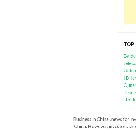
TOP
Baidu
telec
Unic
JD
le
Quna
Tence
stock
Business in China , news for in
China. However, investors shou