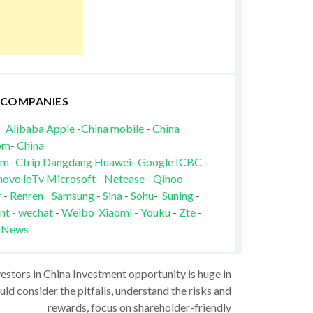
 COMPANIES
Alibaba
Apple
-
China mobile
-
China
om
-
China
om
-
Ctrip
Dangdang
Huawei
-
Google
ICBC
-
novo
leTv
Microsoft
-
Netease
-
Qihoo
-
r
-
Renren
Samsung
-
Sina
-
Sohu
-
Suning
-
nt
-
wechat
-
Weibo
Xiaomi
-
Youku
-
Zte
-
 News
vestors in China Investment opportunity is huge in
ld consider the pitfalls, understand the risks and
rewards, focus on shareholder-friendly