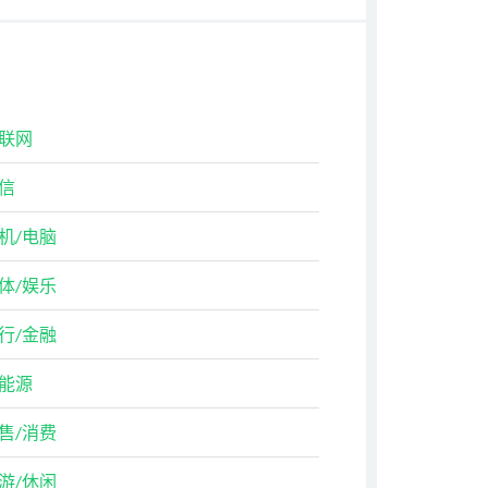
联网
信
机/电脑
体/娱乐
行/金融
能源
售/消费
游/休闲