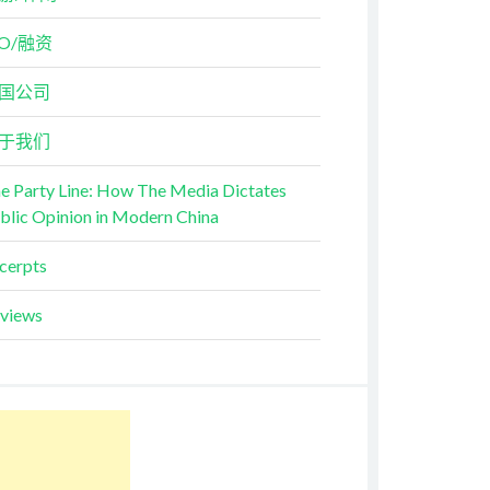
PO/融资
国公司
于我们
e Party Line: How The Media Dictates
blic Opinion in Modern China
cerpts
views