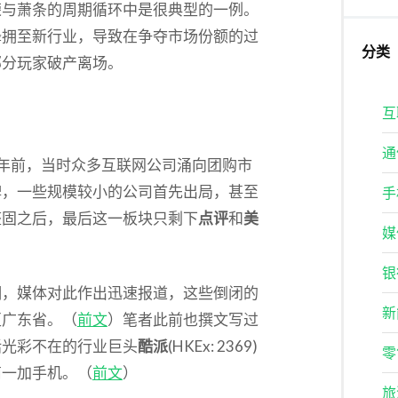
荣与萧条的周期循环中是很典型的一例。
蜂拥至新行业，导致在争夺市场份额的过
分类
部分玩家破产离场。
互
通
年前，当时众多互联网公司涌向团购市
牌，一些规模较小的公司首先出局，甚至
手
整固之后，最后这一板块只剩下
点评
和
美
媒
。
银
潮，媒体对此作出迅速报道，这些倒闭的
新
区广东省。（
前文
）笔者此前也撰文写过
括光彩不在的行业巨头
酷派
(HKEx: 2369)
零
商一加手机。（
前文
）
旅