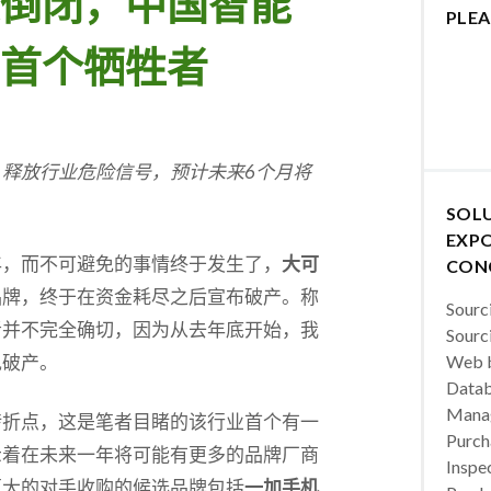
倒闭，中国智能
PLEA
首个牺牲者
释放行业危险信号，预计未来6个月将
SOL
EXPO
年，而不可避免的事情终于发生了，
大可
CON
品牌，终于在资金耗尽之后宣布破产。称
Sourc
者并不完全确切，因为从去年底开始，我
Sourc
现破产。
Web b
Datab
Manag
转折点，这是笔者目睹的该行业首个有一
Purch
示着在未来一年将可能有更多的品牌厂商
Inspec
更大的对手收购的候选品牌包括
一加手机