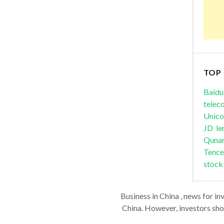
TOP
Baidu
telec
Unic
JD
le
Quna
Tence
stock
Business in China , news for in
China. However, investors shou