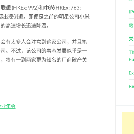
，
联想
(HKEx: 992)和
中兴
(HKEx: 763;
I
年中业绩都出现倒退。即便是之前的明星公司
小米
跨
场的高速增长迅速降温。
关
不会有太多人会注意到这家公司，并且笔
公司。不过，该公司的事态发展似乎是一
Th
Pu
里，将有一到两家更为知名的厂商破产关
Ex
Re
企业年会