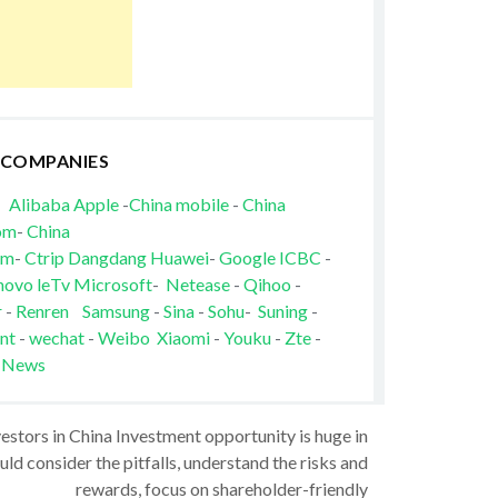
 COMPANIES
Alibaba
Apple
-
China mobile
-
China
om
-
China
om
-
Ctrip
Dangdang
Huawei
-
Google
ICBC
-
novo
leTv
Microsoft
-
Netease
-
Qihoo
-
r
-
Renren
Samsung
-
Sina
-
Sohu
-
Suning
-
nt
-
wechat
-
Weibo
Xiaomi
-
Youku
-
Zte
-
 News
vestors in China Investment opportunity is huge in
ld consider the pitfalls, understand the risks and
rewards, focus on shareholder-friendly