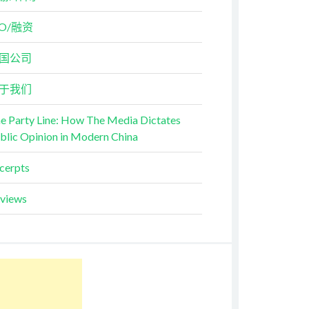
PO/融资
国公司
于我们
e Party Line: How The Media Dictates
blic Opinion in Modern China
cerpts
views