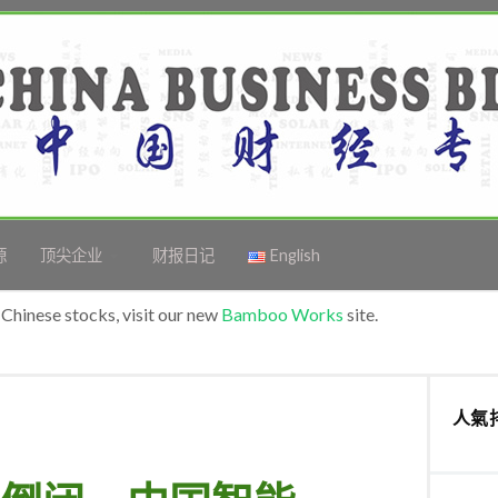
源
顶尖企业
财报日记
English
Chinese stocks, visit our new
Bamboo Works
site.
人氣