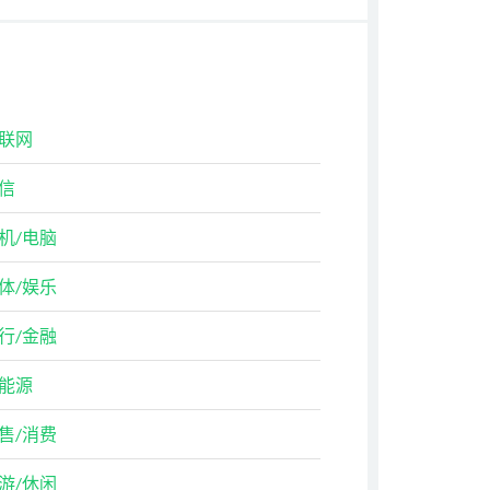
联网
信
机/电脑
体/娱乐
行/金融
能源
售/消费
游/休闲