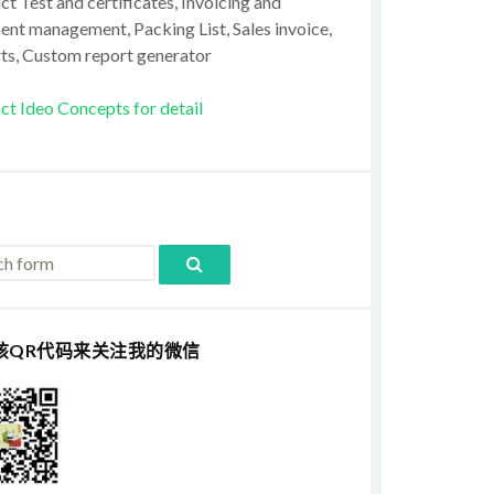
t Test and certificates, Invoicing and
ent management, Packing List, Sales invoice,
ts, Custom report generator
ct Ideo Concepts for detail
该QR代码来关注我的微信