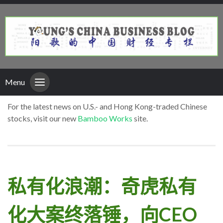
Menu
For the latest news on U.S.- and Hong Kong-traded Chinese
stocks, visit our new
Bamboo Works
site.
私有化浪潮：奇虎私有
化大案终落锤，向CEO