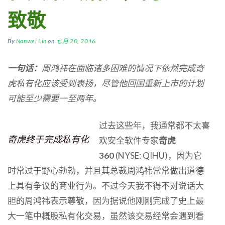
致敬
By
Nanwei Lin
on
七月 20, 2016
一句话：
周鸿祎在面临诸多困难的情况下依然完成奇
虎私有化应该受到表扬，尽管他回国重新上市的计划
可能至少需要一至两年。
过去这些年，我通常都不太喜
奇虎终于完成私有化
欢安全软件专家
奇虎
360
(NYSE: QIHU)，因为它
时常过于野心勃勃，并且其总裁周鸿祎常常做出道德
上具有争议的商业行为。不过今天我不得不对说话大
胆的周鸿祎表示尊敬，因为据说他刚刚完成了史上最
大一笔中概股私有化交易，虽然该交易经常会遇到看