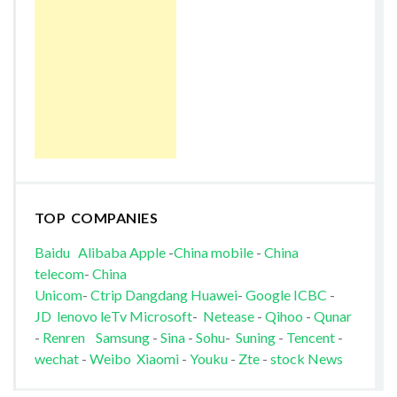
TOP COMPANIES
Baidu
Alibaba
Apple
-
China mobile
-
China
telecom
-
China
Unicom
-
Ctrip
Dangdang
Huawei
-
Google
ICBC
-
JD
lenovo
leTv
Microsoft
-
Netease
-
Qihoo
-
Qunar
-
Renren
Samsung
-
Sina
-
Sohu
-
Suning
-
Tencent
-
wechat
-
Weibo
Xiaomi
-
Youku
-
Zte
-
stock News