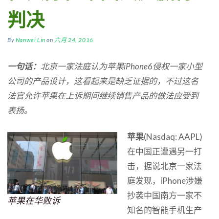
判决
By
Nanwei Lin
on
六月 24, 2016
一句话：
北京一家法庭认为苹果iPhone6侵权一家小型
公司的产品设计，这看起来是缺乏证据的，不过这名
法官允许苹果在上诉期间继续销售产品的做法应受到
表扬。
苹果
(Nasdaq: AAPL)
在中国正遭遇另一打
击，据说北京一家法
庭发现，iPhone涉嫌
抄袭中国南方一家不
苹果在华败诉
知名的智能手机生产