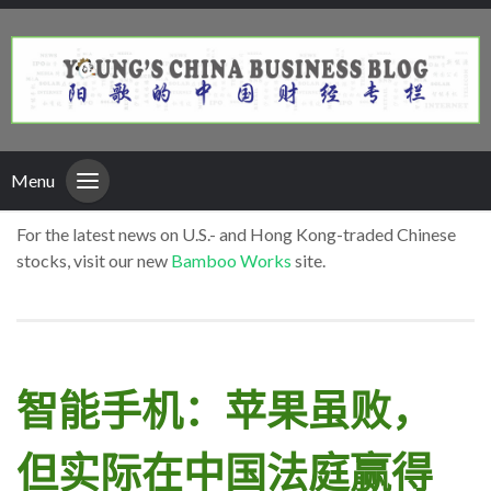
Menu
For the latest news on U.S.- and Hong Kong-traded Chinese
stocks, visit our new
Bamboo Works
site.
智能手机：苹果虽败，
但实际在中国法庭赢得