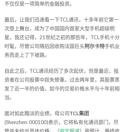
不仅仅是一项简单的金融投资。
最后，让我们迅速看一下TCL通讯，十多年前它第一
次登上舞台，成为了中国国内首家大型手机超级明
星。我还记得，21世纪之初的那些年，TCL手机十分
时髦，尽管公司随后因收购法国巨头
阿尔卡特
手机业
务而走上了下坡路。
自此之后，TCL通讯经历了多次起伏，但是最近，投
资者在公司股票中损失惨重。过去两年里，其股票蒸
发了近一半的价值，如今的交易价格水平与十年前相
当。
面对如此黯淡的业绩，母公司
TCL集团
(Shenzhen: 000100)表示，它将私有化通讯部门，尽
管并未给出具体价格。（
中文报道
）我预计，最终收