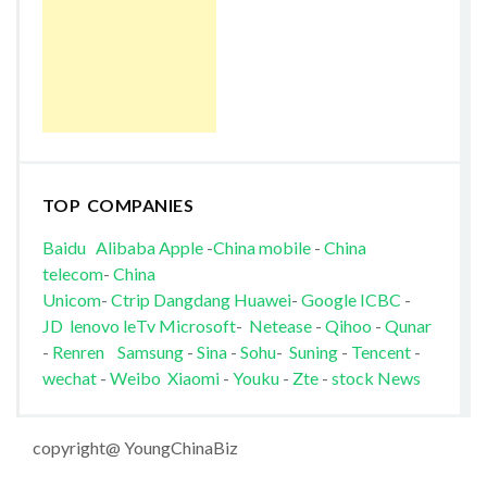
TOP COMPANIES
Baidu
Alibaba
Apple
-
China mobile
-
China
telecom
-
China
Unicom
-
Ctrip
Dangdang
Huawei
-
Google
ICBC
-
JD
lenovo
leTv
Microsoft
-
Netease
-
Qihoo
-
Qunar
-
Renren
Samsung
-
Sina
-
Sohu
-
Suning
-
Tencent
-
wechat
-
Weibo
Xiaomi
-
Youku
-
Zte
-
stock News
copyright@ YoungChinaBiz