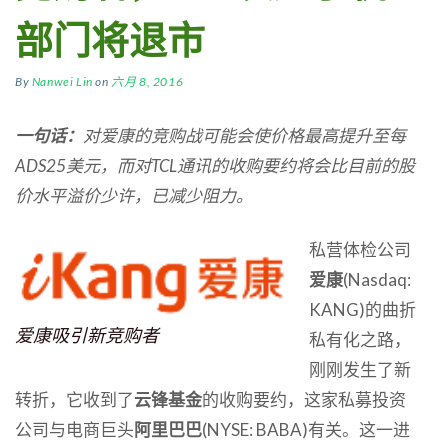
部门将退市
By
Nanwei Lin
on
六月 8, 2016
一句话：
对爱康的竞购战可能会使价格最高提升至每
ADS25美元，而对TCL通讯的收购要约将会比目前的股
价水平溢价少许，已减少阻力。
私营体检公司
爱康
(Nasdaq:
KANG)的曲折
爱康吸引新竞购者
私有化之路，
刚刚发生了新
转折，它收到了
云锋基金
的收购要约，这家私募投资
公司与电商巨头
阿里巴巴
(NYSE: BABA)有关。这一进