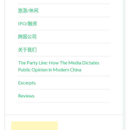
旅游/休闲
IPO/融资
跨国公司
关于我们
The Party Line: How The Media Dictates
Public Opinion in Modern China
Excerpts
Reviews