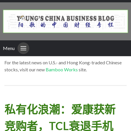
Menu
For the latest news on U.S.- and Hong Kong-traded Chinese
stocks, visit our new
Bamboo Works
site.
私有化浪潮：爱康获新
竞购者，TCL衰退手机