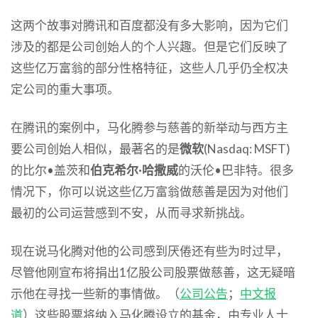
这两个故事对腾讯和百度都没有多大影响，因为它们
涉及的都是公司创始人的个人兴趣。但是它们反映了
这些亿万富翁的部分性格特征，这些人几乎仍全权决
定公司的重大事项。
在腾讯的案例中，马化腾参与慈善的新举动与西方主
要公司创始人相似，最著名的是
微软
(Nasdaq: MSFT)
的比尔•盖茨和
伯克希尔·哈撒威
的沃伦•巴非特。很多
情况下，你可以说这些亿万富翁做慈善是因为对他们
最初的公司运营感到不安，从而寻求新挑战。
现在说马化腾对他的公司感到厌倦还有些为时过早，
尽管他刚宣布将捐出1亿股公司股票做慈善，这无疑暗
示他在寻找一些新的事情做。（
公司公告
；
中文报
道
）这些股票将纳入马化腾设立的基金，由专业人士