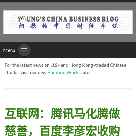
Menu
For the latest news on U.S.- and Hong Kong-traded Chinese
stocks, visit our new
Bamboo Works
site.
互联网：腾讯马化腾做
慈善，百度李彦宏收购