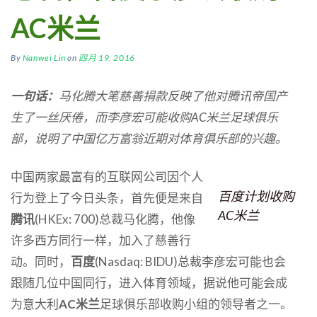
AC米兰
By
Nanwei Lin
on
四月 19, 2016
一句话：
马化腾大笔慈善捐款反映了他对腾讯帝国产
生了一丝厌倦，而李彦宏可能收购AC米兰足球俱乐
部，说明了中国亿万富翁近期对体育俱乐部的兴趣。
中国两家最富有的互联网公司因个人
百度计划收购
行为登上了今日头条，首先便是来自
AC米兰
腾讯
(HKEx: 700)总裁马化腾，他像
许多西方同行一样，加入了慈善行
动。同时，
百度
(Nasdaq: BIDU)总裁李彦宏可能也会
跟随几位中国同行，进入体育领域，据说他可能会成
为意大利
AC米兰
足球俱乐部收购小组的领导者之一。