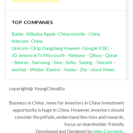
TOP COMPANIES
Baidu
Alibaba
Apple
-
China mobile
-
China
telecom
-
China
Unicom
-
Ctrip
Dangdang
Huawei
-
Google
ICBC
-
JD
lenovo
leTv
Microsoft
-
Netease
-
Qihoo
-
Qunar
-
Renren
Samsung
-
Sina
-
Sohu
-
Suning
-
Tencent
-
wechat
-
Weibo
Xiaomi
-
Youku
-
Zte
-
stock News
copyright@ YoungChinaBiz
Business in China , news for investors in China Investment
opportunity is huge in China. However, investors should
consider the pitfalls, understand the risks and rewards,
focus on shareholder-friendly
Developed and Designed by
Ideo Concepts
.