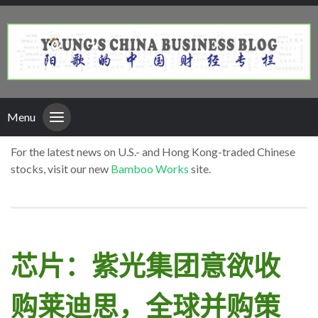
Menu
For the latest news on U.S.- and Hong Kong-traded Chinese
stocks, visit our new
Bamboo Works
site.
芯片：紫光集团意欲收
购莱迪思，全球并购策