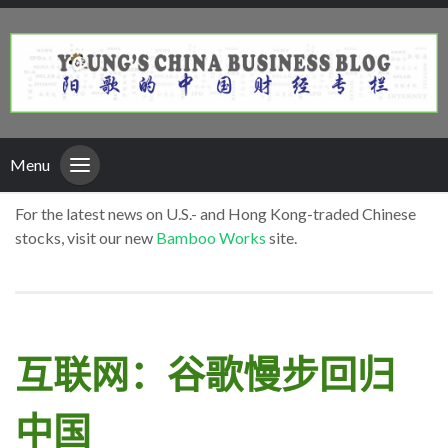
Menu
For the latest news on U.S.- and Hong Kong-traded Chinese
stocks, visit our new
Bamboo Works
site.
互联网：谷歌慢步回归
中国