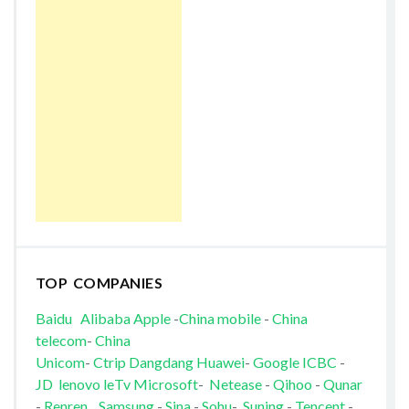
TOP COMPANIES
Baidu
Alibaba
Apple
-
China mobile
-
China
telecom
-
China
Unicom
-
Ctrip
Dangdang
Huawei
-
Google
ICBC
-
JD
lenovo
leTv
Microsoft
-
Netease
-
Qihoo
-
Qunar
-
Renren
Samsung
-
Sina
-
Sohu
-
Suning
-
Tencent
-