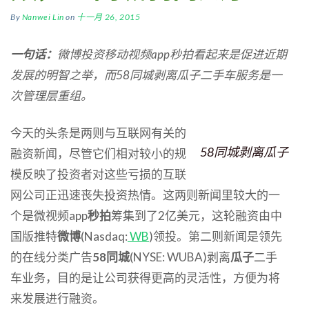
By
Nanwei Lin
on
十一月 26, 2015
一句话：
微博投资移动视频app秒拍看起来是促进近期
发展的明智之举，而58同城剥离瓜子二手车服务是一
次管理层重组。
今天的头条是两则与互联网有关的
58同城剥离瓜子
融资新闻，尽管它们相对较小的规
模反映了投资者对这些亏损的互联
网公司正迅速丧失投资热情。这两则新闻里较大的一
个是微视频app
秒拍
筹集到了2亿美元，这轮融资由中
国版推特
微博
(Nasdaq:
WB
)领投。第二则新闻是领先
的在线分类广告
58同城
(NYSE: WUBA)剥离
瓜子
二手
车业务，目的是让公司获得更高的灵活性，方便为将
来发展进行融资。