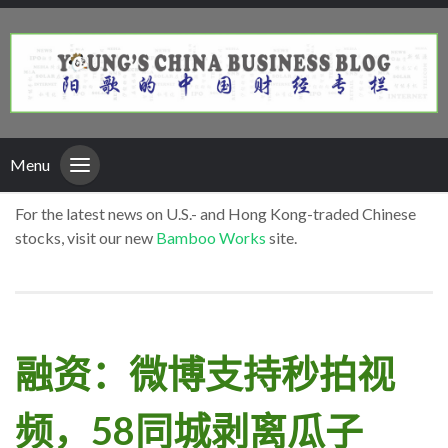
Menu
For the latest news on U.S.- and Hong Kong-traded Chinese
stocks, visit our new
Bamboo Works
site.
融资：微博支持秒拍视
频，58同城剥离瓜子