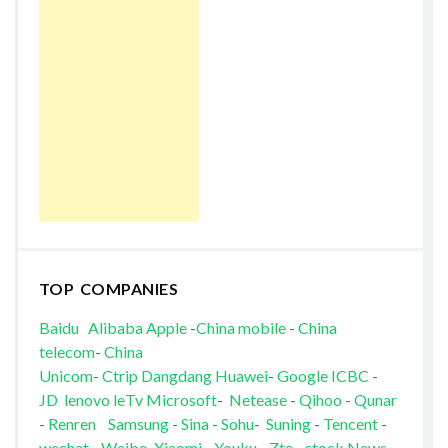
TOP COMPANIES
Baidu
Alibaba
Apple
-
China mobile
-
China
telecom
-
China
Unicom
-
Ctrip
Dangdang
Huawei
-
Google
ICBC
-
JD
lenovo
leTv
Microsoft
-
Netease
-
Qihoo
-
Qunar
-
Renren
Samsung
-
Sina
-
Sohu
-
Suning
-
Tencent
-
wechat
-
Weibo
Xiaomi
-
Youku
-
Zte
-
stock News