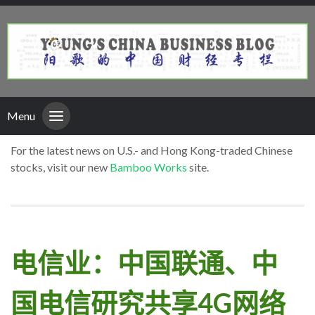
Menu
For the latest news on U.S.- and Hong Kong-traded Chinese
stocks, visit our new
Bamboo Works
site.
电信业：中国联通、中
国电信研究共享4G网络