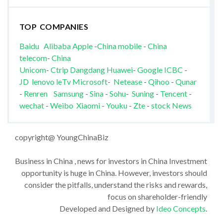
TOP COMPANIES
Baidu
Alibaba
Apple
-
China mobile
-
China
telecom
-
China
Unicom
-
Ctrip
Dangdang
Huawei
-
Google
ICBC
-
JD
lenovo
leTv
Microsoft
-
Netease
-
Qihoo
-
Qunar
-
Renren
Samsung
-
Sina
-
Sohu
-
Suning
-
Tencent
-
wechat
-
Weibo
Xiaomi
-
Youku
-
Zte
-
stock News
copyright@ YoungChinaBiz
Business in China , news for investors in China Investment
opportunity is huge in China. However, investors should
consider the pitfalls, understand the risks and rewards,
focus on shareholder-friendly
Developed and Designed by
Ideo Concepts
.