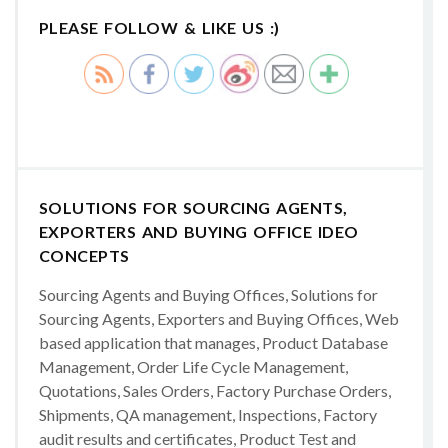
PLEASE FOLLOW & LIKE US :)
SOLUTIONS FOR SOURCING AGENTS,
EXPORTERS AND BUYING OFFICE IDEO
CONCEPTS
Sourcing Agents and Buying Offices, Solutions for
Sourcing Agents, Exporters and Buying Offices, Web
based application that manages, Product Database
Management, Order Life Cycle Management,
Quotations, Sales Orders, Factory Purchase Orders,
Shipments, QA management, Inspections, Factory
audit results and certificates, Product Test and