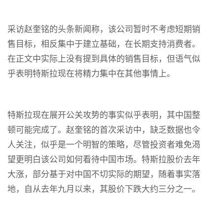
采访赵奎铭的头条新闻称，该公司暂时不考虑短期销
售目标，相反集中于建立基础，在长期支持消费者。
在正文中实际上没有提到具体的销售目标，但语气似
乎表明特斯拉现在将精力集中在其他事情上。
特斯拉现在展开公关攻势的事实似乎表明，其中国整
顿可能完成了。赵奎铭的首次采访中，缺乏数据也令
人关注，似乎是一个明智的策略，尽管投资者难免渴
望更明白该公司如何看待中国市场。特斯拉股价去年
大涨，部分基于对中国不切实际的期望，随着事实落
地，自从去年九月以来，其股价下跌大约三分之一。