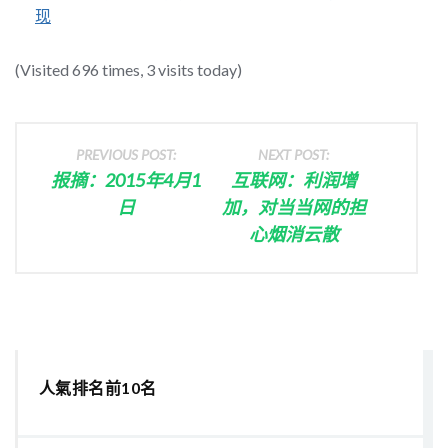
现
(Visited 696 times, 3 visits today)
PREVIOUS POST:
NEXT POST:
报摘：2015年4月1
互联网：利润增
日
加，对当当网的担
心烟消云散
人氣排名前10名