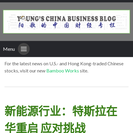
Menu
For the latest news on U.S.- and Hong Kong-traded Chinese
stocks, visit our new
Bamboo Works
site.
新能源行业：特斯拉在
华重启 应对挑战