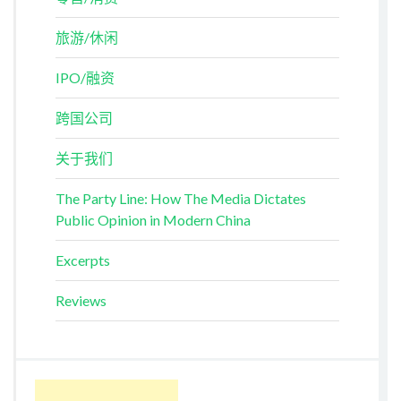
旅游/休闲
IPO/融资
跨国公司
关于我们
The Party Line: How The Media Dictates
Public Opinion in Modern China
Excerpts
Reviews