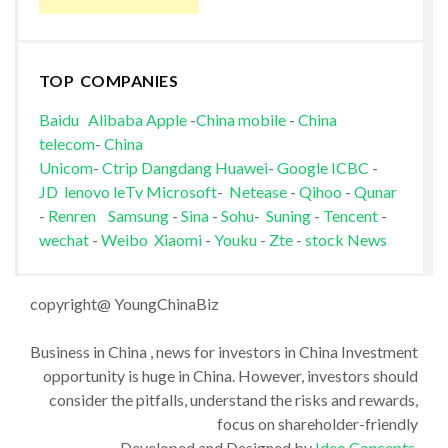
TOP COMPANIES
Baidu
Alibaba
Apple
-
China mobile
-
China
telecom
-
China
Unicom
-
Ctrip
Dangdang
Huawei
-
Google
ICBC
-
JD
lenovo
leTv
Microsoft
-
Netease
-
Qihoo
-
Qunar
-
Renren
Samsung
-
Sina
-
Sohu
-
Suning
-
Tencent
-
wechat
-
Weibo
Xiaomi
-
Youku
-
Zte
-
stock News
copyright@ YoungChinaBiz
Business in China , news for investors in China Investment
opportunity is huge in China. However, investors should
consider the pitfalls, understand the risks and rewards,
focus on shareholder-friendly
Developed and Designed by
Ideo Concepts
.