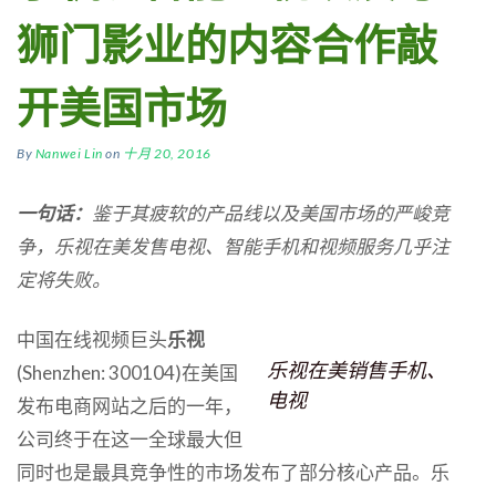
狮门影业的内容合作敲
开美国市场
By
Nanwei Lin
on
十月 20, 2016
一句话
：
鉴于
其疲软的产品线以及美国市场的严峻竞
争，
乐视在
美发售电视、
智能手机
和视频服务
几乎注
定
将失败。
中国在线视频巨头
乐视
乐视在美销售手机、
(Shenzhen: 300104)在美国
电视
发布电商网站之后的一年，
公司终于在这一全球最大但
同时也是最具竞争性的市场发布了部分核心产品。乐