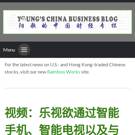
Menu
For the latest news on U.S.- and Hong Kong-traded Chinese
stocks, visit our new
Bamboo Works
site.
视频：乐视欲通过智能
手机、智能电视以及与