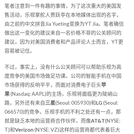
笔者注意到一件有趣的事情，为了这次重大的美国发
售活动，乐视掌舵人贾跃亭在本地媒体出现的名字，
由之前的中文拼音Jia Yueting变换为YT Jia。笔者确信
做出这一变化的建议来自一名价格不菲的公关顾问的
建议，因为对美国消费者和产品评论人士而言，YT更
容易被记住。
不过，事实上，没有什么公关顾问可以帮助乐视为高
度竞争的美国市场做足功课。公司的智能手机在中国
市场获得的反响平平，而面对消费电子巨头
苹
果
(Nasdaq: AAPL)的主场，乐视将面临更为陡峭山
路，另外还有来自
三星
(Seoul: 005930)和
LG
(Seoul:
066570)的竞争。乐视手机的不利之处还有一点，那
就是缺乏本地的运营商合作伙伴，而像
AT&T
(NYSE:
T)和
Verizon
(NYSE: VZ)这样的运营商都代表着巨大