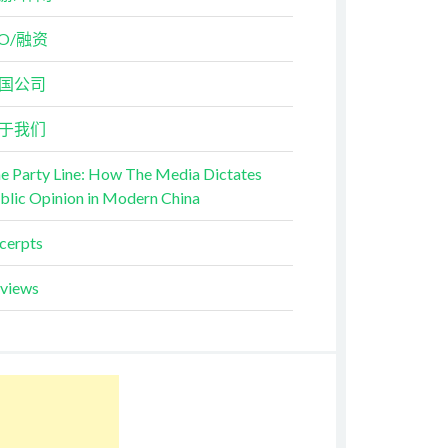
PO/融资
国公司
于我们
e Party Line: How The Media Dictates
blic Opinion in Modern China
cerpts
views