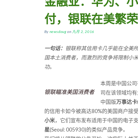
金融业：华为、小
付，银联在美繁荣
By
newsdoug
on
九月 2, 2016
一句话：
银联称其信用卡几乎能在全美所
国本土消费者，而激烈的竞争将限制小
功
。
本周是中国公司
银联瞄准美国消费者
司在该领域均有
中国版
万事达卡
的信用卡如今被高达80%的美国商户接
小米
，它们宣布发布适用于中国的电子
星
(Seoul: 005930)的类似产品竞争。