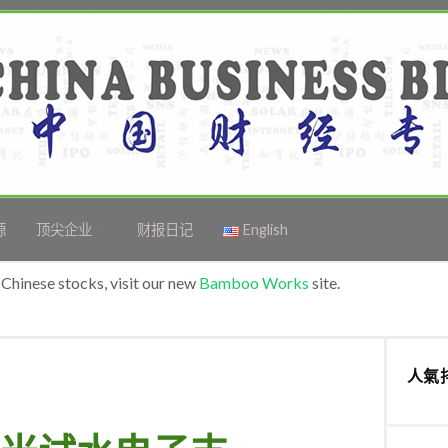
源
顶尖企业
财报日记
English
Chinese stocks, visit our new
Bamboo Works
site.
人氣