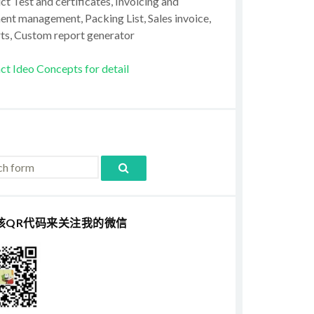
t Test and certificates, Invoicing and
ent management, Packing List, Sales invoice,
ts, Custom report generator
ct Ideo Concepts for detail
该QR代码来关注我的微信