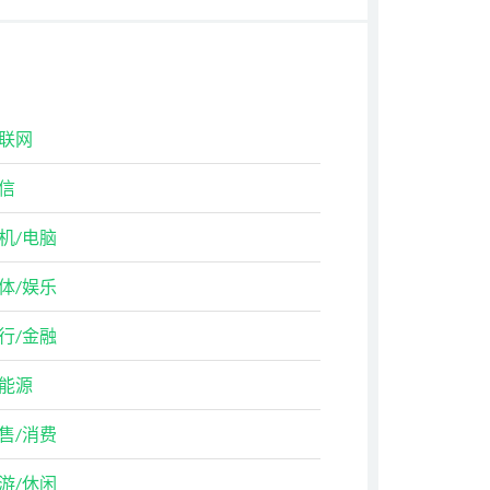
联网
信
机/电脑
体/娱乐
行/金融
能源
售/消费
游/休闲