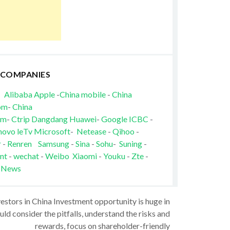
 COMPANIES
Alibaba
Apple
-
China mobile
-
China
om
-
China
om
-
Ctrip
Dangdang
Huawei
-
Google
ICBC
-
novo
leTv
Microsoft
-
Netease
-
Qihoo
-
r
-
Renren
Samsung
-
Sina
-
Sohu
-
Suning
-
nt
-
wechat
-
Weibo
Xiaomi
-
Youku
-
Zte
-
 News
vestors in China Investment opportunity is huge in
ld consider the pitfalls, understand the risks and
rewards, focus on shareholder-friendly