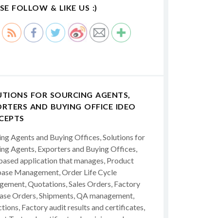
SE FOLLOW & LIKE US :)
UTIONS FOR SOURCING AGENTS,
RTERS AND BUYING OFFICE IDEO
CEPTS
ing Agents and Buying Offices, Solutions for
ing Agents, Exporters and Buying Offices,
ased application that manages, Product
ase Management, Order Life Cycle
ement, Quotations, Sales Orders, Factory
ase Orders, Shipments, QA management,
tions, Factory audit results and certificates,