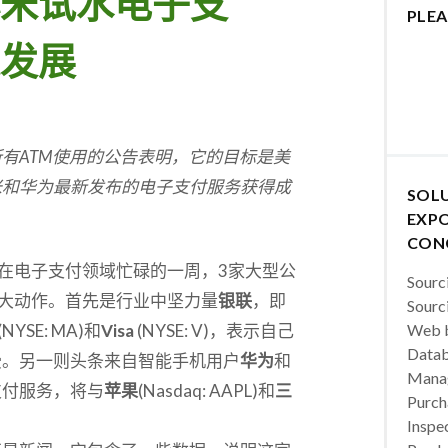
米试水电子支
PLEA
发展
有ATM使用的公告表明，它的目标是美
米和华为最新发布的电子支付服务获得成
SOL
EXPO
CON
在电子支付领域忙碌的一周，3家大型公
Sourc
大动作。首先是行业中坚力量
银联
，即
Sourc
(NYSE: MA)和
Visa
(NYSE: V)，表示自己
Web b
Datab
受。另一则头条来自智能手机用户
华为
和
Manag
支付服务，将与
苹果
(Nasdaq: AAPL)和
三
Purch
Inspec