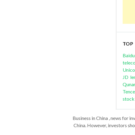
TOP
Baidu
telec
Unic
JD
le
Quna
Tence
stock
Business in China , news for in
China. However, investors shou