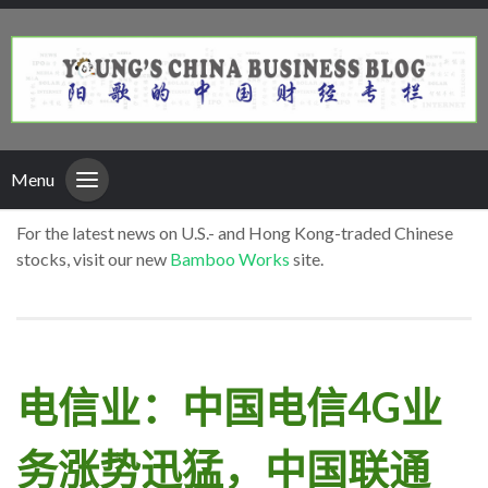
Menu
For the latest news on U.S.- and Hong Kong-traded Chinese
stocks, visit our new
Bamboo Works
site.
电信业：中国电信4G业
务涨势迅猛，中国联通