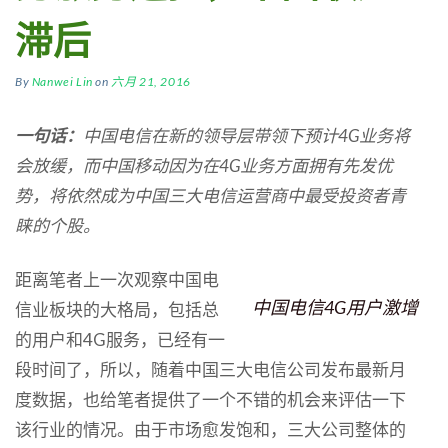
滞后
By
Nanwei Lin
on
六月 21, 2016
一句话：
中国电信在新的领导层带领下预计4G
业务将
会放缓，而中国移动因为在4G
业务方面拥有先发优
势，将依然成为中国三大电信运营商中最受投资者青
睐的个股。
距离笔者上一次观察中国电
中国电信4G用户激增
信业板块的大格局，包括总
的用户和4G服务，已经有一
段时间了，所以，随着中国三大电信公司发布最新月
度数据，也给笔者提供了一个不错的机会来评估一下
该行业的情况。由于市场愈发饱和，三大公司整体的