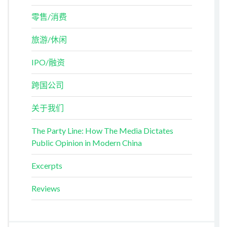
零售/消费
旅游/休闲
IPO/融资
跨国公司
关于我们
The Party Line: How The Media Dictates
Public Opinion in Modern China
Excerpts
Reviews