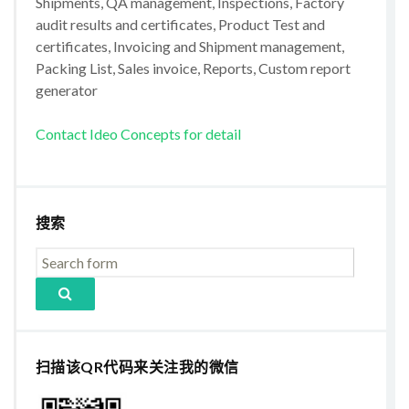
Shipments, QA management, Inspections, Factory
audit results and certificates, Product Test and
certificates, Invoicing and Shipment management,
Packing List, Sales invoice, Reports, Custom report
generator
Contact Ideo Concepts for detail
搜索
扫描该QR代码来关注我的微信