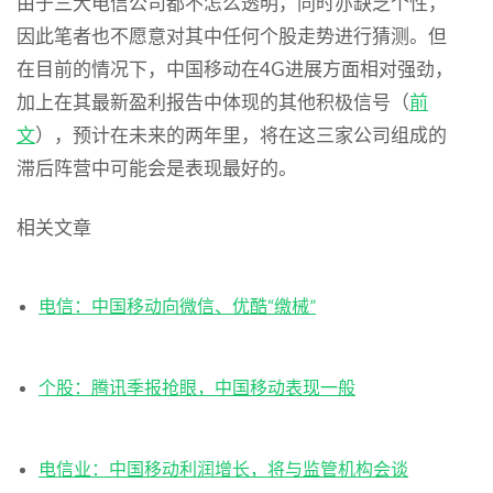
由于三大电信公司都不怎么透明，同时亦缺乏个性，
因此笔者也不愿意对其中任何个股走势进行猜测。但
在目前的情况下，中国移动在4G进展方面相对强劲，
加上在其最新盈利报告中体现的其他积极信号（
前
文
），预计在未来的两年里，将在这三家公司组成的
滞后阵营中可能会是表现最好的。
相关文章
电信：中国移动向微信、优酷“缴械”
个股：腾讯季报抢眼，中国移动表现一般
电信业：中国移动利润增长，将与监管机构会谈