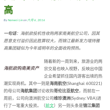
高
By
Nanwei Lin
on
六月 6, 2016
一句话
：
海航欲投机性收购
两家
南美
航空公司
，
因其
愿意支付溢价因此
胜算
较大，而锦江最新
发力增持
雅
高集团
疑似
为今年或明年
的全面
收购
预热
。
随着新的一周到来，旅游业的两
海航欲购南美资产
宗交易也映入视野，反映出中国
企业希望抓住国内游客出境的热
潮实现商机。其中一则是
海南航空
(Shanghai: 600221)
的母公司
海航集团
讨论收购
哥伦比亚航空
，而就在一
周前，公司向澳洲航空公司
维珍澳洲
(Sydney: VBA)进
行了一笔重大投资。（
前文
）另一则头条是
锦江集团