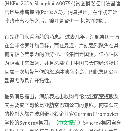
(HKEx: 2006; Shanghai: 600754)试图悄然控制法国酒
店巨头
雅高集团
(Paris: AC)，消息指出，在年初开始
收购雅高股份之后，锦江希望进一步增加持股。
首先我们来看海航的消息。 过去几年，海航集团一直
在全球搜罗并购目标，而在最近，海航强烈聚焦在其
拥有核心竞争力的旅游业。该集团为国企，但或许因
为距离北京遥远，并且总部位于中国最大的经济特区
且属于次热带气候的旅游胜地海南岛，因此集团公司
显得尤为具有开拓性。
最新消息指出，海航表达出收购
哥伦比亚航空控股
及
其主要资产
哥伦比亚航空巴西公司
的意愿，两家公司
的控制人都是玻利维亚籍企业家Germán Efromovich
掌控的
Synergy
集团。（
中文
报道
）Synergy集团自身