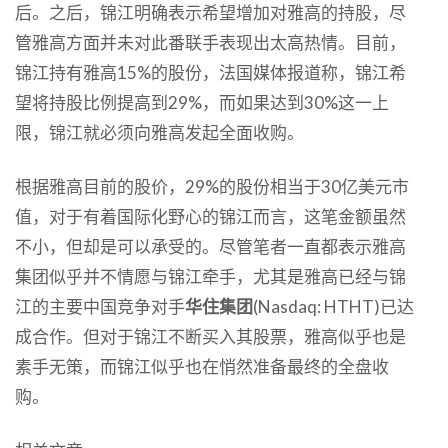
后。之后，锦江明确表示希望增加对雅高的持股，尽
管雅高方面并未对此番联手表现出太高热情。目前，
锦江持有雅高15%的股份，法国媒体报道称，锦江希
望将持股比例提高到29%，而如果达到30%这一上
限，锦江就必须向雅高发起全面收购。
根据雅高目前的股价，29%的股份相当于30亿美元市
值，对于有着国际化野心的锦江而言，这笔金额虽然
不小，但却是可以承受的。尽管笔者一直都表示雅高
集团似乎并不情愿与锦江牵手，尤其是雅高已经与锦
江的主要中国竞争对手
华住集团
(Nasdaq: HTHT)已达
成合作。但对于锦江不断买入其股票，雅高似乎也是
素手无策，而锦江似乎也在悄然准备最终的全盘收
购。