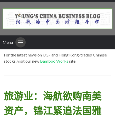
Menu
For the latest news on U.S.- and Hong Kong-traded Chinese
stocks, visit our new
Bamboo Works
site.
旅游业：海航欲购南美
资产，锦江紧追法国雅