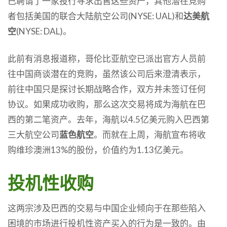
已聘请了一家投行寻求出售这些资产，其他潜在竞购
者包括美国的联合大陆航空公司(NYSE: UAL)和
达美航
空
(NYSE: DAL)。
此前有消息报道称，哥伦比亚航空已派出官方人员前
往中国商谈潜在的竞购，虽然该公司后来澄清表示，
前往中国只是探讨长期战略合作，双方并未签订任何
协议。如果成功收购，那么这次交易将成为海航在巴
西的第二笔资产。去年，海航以4.5亿美元购入巴西第
三大航空公司
蓝色航空
。而就在上周，海航宣布将收
购维珍澳洲13%的股份，价值约为1.13亿美元。
投机性收购
这两宗涉及巴西的交易与中国企业倾向于在那些陷入
困境的市场进行投机性资产买入的行为是一致的。由