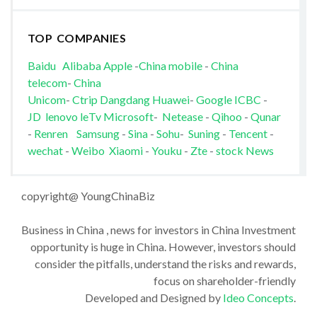
TOP COMPANIES
Baidu
Alibaba
Apple
-
China mobile
-
China
telecom
-
China
Unicom
-
Ctrip
Dangdang
Huawei
-
Google
ICBC
-
JD
lenovo
leTv
Microsoft
-
Netease
-
Qihoo
-
Qunar
-
Renren
Samsung
-
Sina
-
Sohu
-
Suning
-
Tencent
-
wechat
-
Weibo
Xiaomi
-
Youku
-
Zte
-
stock News
copyright@ YoungChinaBiz
Business in China , news for investors in China Investment
opportunity is huge in China. However, investors should
consider the pitfalls, understand the risks and rewards,
focus on shareholder-friendly
Developed and Designed by
Ideo Concepts
.