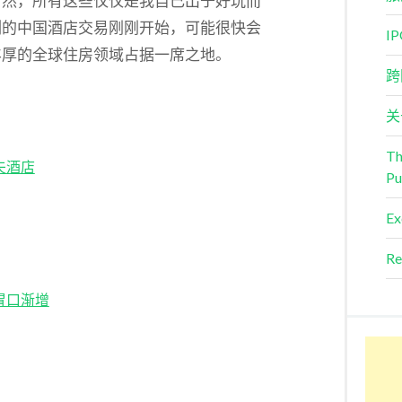
当然，所有这些仅仅是我自己出于好玩而
列的中国酒店交易刚刚开始，可能很快会
I
丰厚的全球住房领域占据一席之地。
跨
关
Th
夫酒店
Pu
Ex
Re
胃口渐增