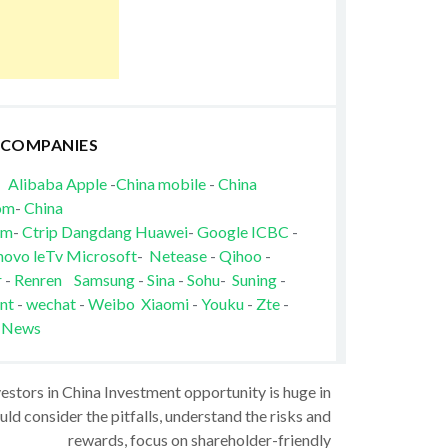
 COMPANIES
Alibaba
Apple
-
China mobile
-
China
om
-
China
om
-
Ctrip
Dangdang
Huawei
-
Google
ICBC
-
novo
leTv
Microsoft
-
Netease
-
Qihoo
-
r
-
Renren
Samsung
-
Sina
-
Sohu
-
Suning
-
nt
-
wechat
-
Weibo
Xiaomi
-
Youku
-
Zte
-
 News
vestors in China Investment opportunity is huge in
ld consider the pitfalls, understand the risks and
rewards, focus on shareholder-friendly