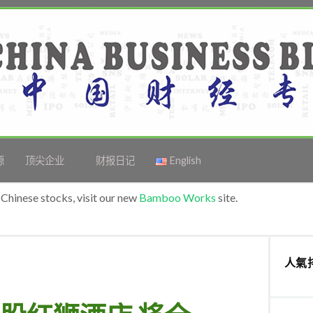
源
顶尖企业
财报日记
English
Chinese stocks, visit our new
Bamboo Works
site.
人氣