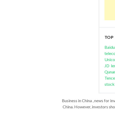
TOP
Baidu
telec
Unic
JD
le
Quna
Tence
stock
Business in China , news for in
China. However, investors shou