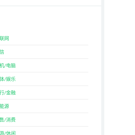
联网
信
机/电脑
体/娱乐
行/金融
能源
售/消费
游/休闲