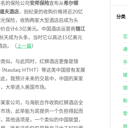
知名的保险公司
安邦保险
宣布从
希尔顿
道夫酒店
，创纪录的收购价格将近20亿
分类
阳光保险，收购两家大型酒店后成为头
价合计6.3亿美元。中国酒店运营商
锦江
互
2006）去年秋天成为头条，当时它以高达15亿美元
酒店。（
上一篇
）
通
的类似。与此同时，红狮酒店更像是锦
手
（Nasdaq: HTHT）等这类中国很有发展
媒
因此，我预计未来的交易中，中国的某家
方，大举进入美国市场。
银
新
的某家公司，与海航合作收购红狮酒店全
该市场，此举能为其提供一个负担得起而
零
营。其他选项是，一个类似的中国联盟，
旅