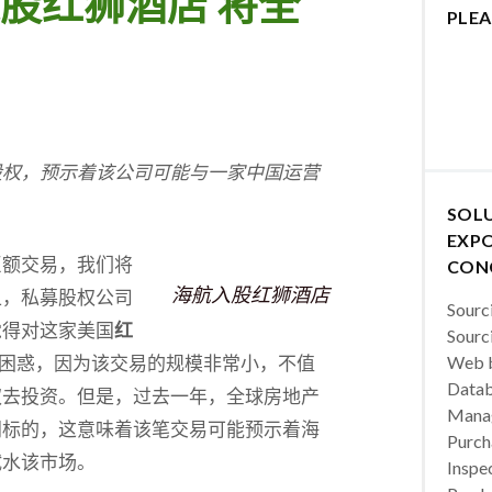
股红狮酒店 将全
PLEA
股权，预示着该公司可能与一家中国运营
。
SOL
EXPO
巨额交易，我们将
CON
海航入股红狮酒店
上，私募股权公司
Sourc
觉得对这家美国
红
Sourc
点令人困惑，因为该交易的规模非常小，不值
Web b
Datab
权去投资。但是，过去一年，全球房地产
Manag
门标的，这意味着该笔交易可能预示着海
Purch
试水该市场。
Inspec