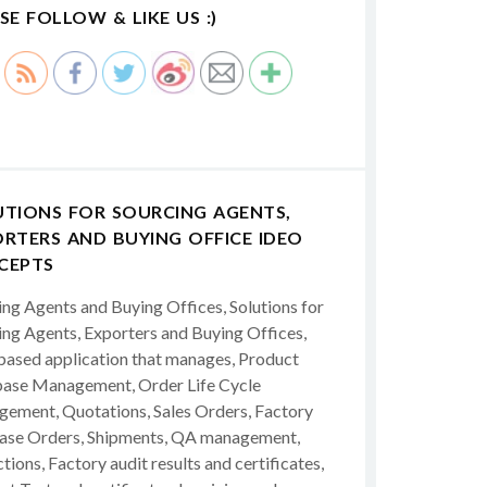
SE FOLLOW & LIKE US :)
UTIONS FOR SOURCING AGENTS,
RTERS AND BUYING OFFICE IDEO
CEPTS
ing Agents and Buying Offices, Solutions for
ing Agents, Exporters and Buying Offices,
ased application that manages, Product
ase Management, Order Life Cycle
ement, Quotations, Sales Orders, Factory
ase Orders, Shipments, QA management,
tions, Factory audit results and certificates,