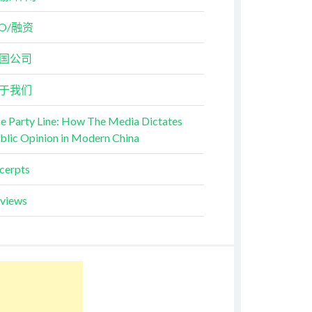
PO/融资
国公司
于我们
e Party Line: How The Media Dictates
blic Opinion in Modern China
cerpts
views