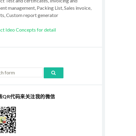
t Test and certificates, Invoicing and
ent management, Packing List, Sales invoice,
ts, Custom report generator
ct Ideo Concepts for detail
该QR代码来关注我的微信