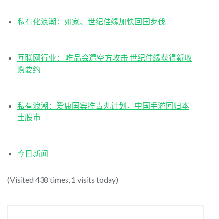
私有化浪潮：如家、世纪佳缘加快回国步伐
互联网行业： 唯品会遭空方攻击 世纪佳缘获得新收
购要约
私有浪潮：爱康国宾推毒丸计划，中国手游回归本
土股市
今日新闻
(Visited 438 times, 1 visits today)