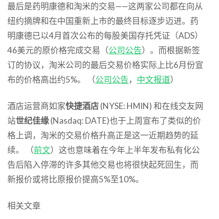
最后是药明康德和淘米的交易——这两家公司都在向从
纽约摘牌和在中国重新上市的最终目标逐步迈进。药
明康德已以4月首次公布的每股美国存托凭证（ADS）
46美元的原价格完成交易（
公司公告
）。而根据新签
订的协议，淘米公司的最后交易价格实际上比6月份宣
布的价格高出约5%。 （
公司公告
，
中文报道
）
酒店运营商如家
快捷酒店
(NYSE: HMIN) 和在线交友网
站
世纪佳缘
(Nasdaq: DATE)也于上周宣布了类似的价
格上调，淘米的交易价格升高正是这一近期趋势的延
续。 （
前文
）这也意味着在今年上半年发布私有化公
告后陷入停滞的许多其他交易也将很快起死回生，而
新报价或将比原报价提高5%至10%。
相关文章