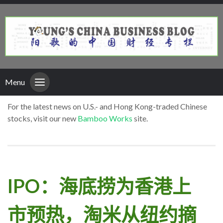
Menu
For the latest news on U.S.- and Hong Kong-traded Chinese
stocks, visit our new
Bamboo Works
site.
IPO：海底捞为香港上
市预热，淘米从纽约摘