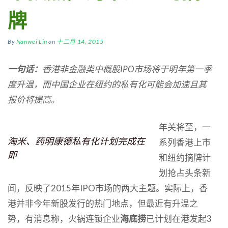
牌
By
Nanwei Lin
on
十二月 14, 2015
一句话：
香港非金融类中概股IPO
市场将于明年第一季
度升温，而中国企业在纽约的私有化可能会加速且其
报价将提高。
年关将至，一
淘米、药明康德私有化计划完成在
系列香港上市
即
和纽约摘牌计
划抢占头条新
闻，反映了2015年IPO市场的两大主题。实际上，香
港并非今年新股发行的热门地点，但最近有升温之
势，有消息称，火锅连锁企业
海底捞
已计划在港发起3