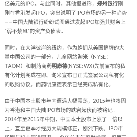
亿美元的IPO。与此同时，其他报道称，
郑州银行
刚
刚在香港发起IPO，突出说明了IPO市场的另一种趋势
——中国大陆银行纷纷试图通过发起IPO加强其财务上
“弱不禁风”的资产负债表。
同时，在大洋彼岸的纽约，作为蜂拥从美国摘牌的大
量中国公司的一部分，儿童网站
淘米
（NYSE：
TAOM）和制药商
药明康德
(NYSE: WX)先前宣布的私
有化计划完成在即。淘米宣布已正式签署公司私有化
的收购协议，而药明康德表示已经完成私有化。
由于中国本土股市年内遭遇大幅震荡，2015年也将因
为香港和中国大陆IPO市场的跌宕起伏而被铭记。
2014年至2015年中期，中国本土股市上涨了一倍以
上，直至夏季才经历大规模修正，剧烈下跌。IPO市