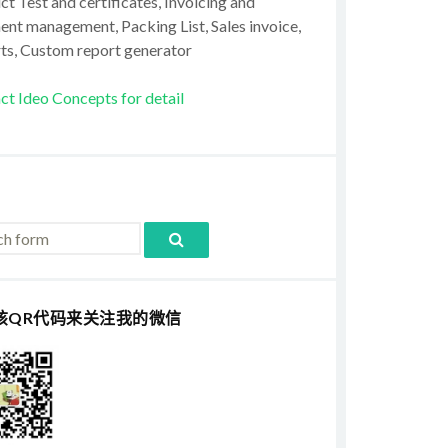
t Test and certificates, Invoicing and
ent management, Packing List, Sales invoice,
ts, Custom report generator
ct Ideo Concepts for detail
该QR代码来关注我的微信