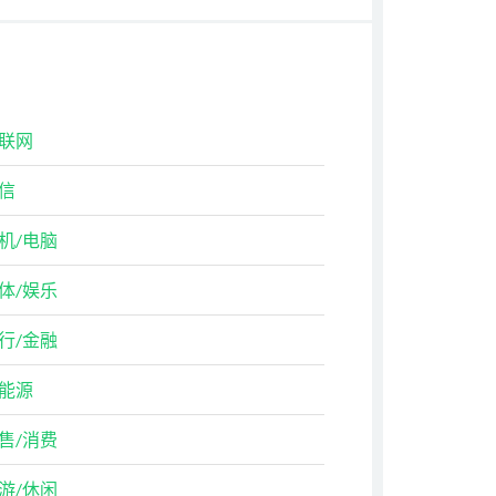
联网
信
机/电脑
体/娱乐
行/金融
能源
售/消费
游/休闲