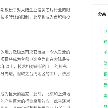
近期放松了对大陆企业投资芯片行业的限
分类
业技术转让的限制，此举也成为台积电投
互
通
大的地方激励是南京获得这一令人垂涎的
手
该项目将成为台积电迄今为止在大陆最先
媒
0年以上，技术相对较低的工厂的补充。
十分先进，但较之台湾地区的工厂，依然
银
新
业成为巨大的赢家，此前，北京和上海地
零
未能产生巨大的行业牵引效应。此举还对
旅