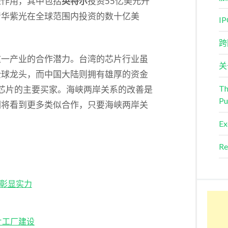
进作用，其中包括
英特尔
投资55亿美元升
清华紫光在全球范围内投资的数十亿美
I
跨
这一产业的合作潜力。台湾的芯片行业虽
关
全球龙头，而中国大陆则拥有雄厚的资金
Th
芯片的主要买家。海峡两岸关系的改善是
Pu
们将看到更多类似合作，只要海峡两岸关
。
Ex
Re
项彰显实力
片工厂建设