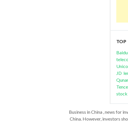
TOP
Baidu
telec
Unic
JD
le
Quna
Tence
stock
Business in China , news for in
China. However, investors shou