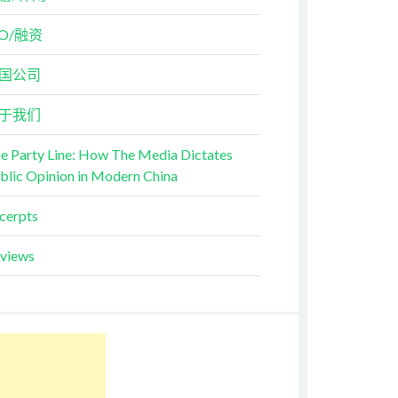
PO/融资
国公司
于我们
e Party Line: How The Media Dictates
blic Opinion in Modern China
cerpts
views