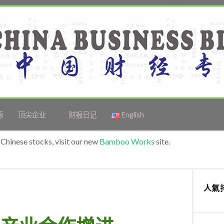
源
顶尖企业
财报日记
English
Chinese stocks, visit our new
Bamboo Works
site.
人氣