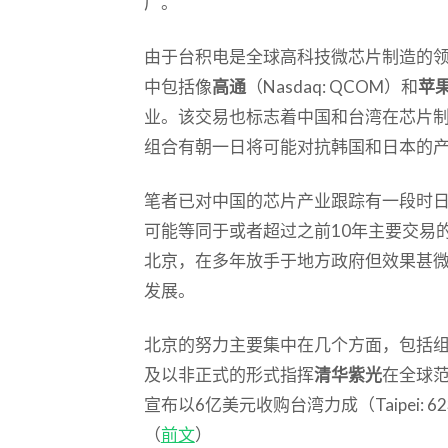
厂。
由于台积电是全球高科技微芯片制造的
中包括像
高通
（Nasdaq: QCOM）和
苹
业。该交易也标志着中国和台湾在芯片
组合有朝一日将可能对抗韩国和日本的
笔者已对中国的芯片产业跟踪有一段时
可能等同于或者超过之前10年主要交易
北京，在多年放手于地方政府但效果甚
发展。
北京的努力主要集中在几个方面，包括
及以非正式的形式指挥
清华紫光
在全球
宣布以6亿美元收购台湾力成（Taipei:
（
前文
）