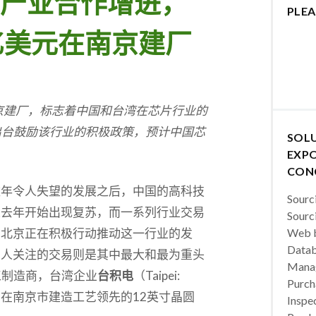
产业合作增进，
PLEA
亿美元在南京建厂
京建厂，标志着中国和台湾在芯片行业的
出台鼓励该行业的积极政策，预计中国芯
SOL
EXPO
CON
数年令人失望的发展之后，中国的高科技
Sourc
从去年开始出现复苏，而一系列行业交易
Sourc
明北京正在积极行动推动这一行业的发
Web b
Datab
受人关注的交易则是其中最大和最为重头
Manag
工制造商，台湾企业
台积电
（Taipei:
Purch
亿美元，在南京市建造工艺领先的12英寸晶圆
Inspec