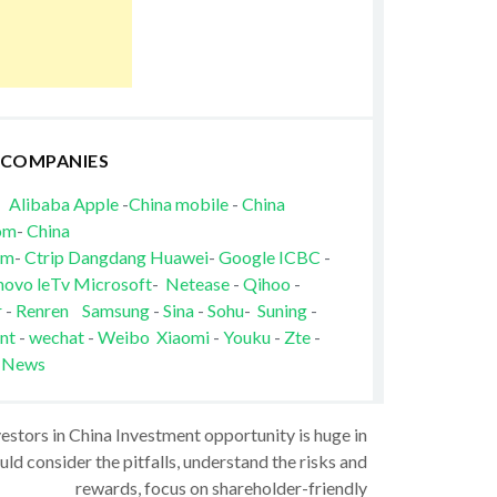
 COMPANIES
Alibaba
Apple
-
China mobile
-
China
om
-
China
om
-
Ctrip
Dangdang
Huawei
-
Google
ICBC
-
novo
leTv
Microsoft
-
Netease
-
Qihoo
-
r
-
Renren
Samsung
-
Sina
-
Sohu
-
Suning
-
nt
-
wechat
-
Weibo
Xiaomi
-
Youku
-
Zte
-
 News
vestors in China Investment opportunity is huge in
ld consider the pitfalls, understand the risks and
rewards, focus on shareholder-friendly