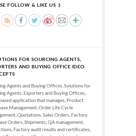
SE FOLLOW & LIKE US :)
UTIONS FOR SOURCING AGENTS,
RTERS AND BUYING OFFICE IDEO
CEPTS
ing Agents and Buying Offices, Solutions for
ing Agents, Exporters and Buying Offices,
ased application that manages, Product
ase Management, Order Life Cycle
ement, Quotations, Sales Orders, Factory
ase Orders, Shipments, QA management,
tions, Factory audit results and certificates,