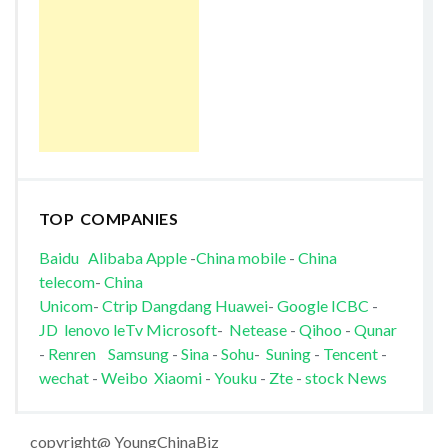
TOP COMPANIES
Baidu
Alibaba
Apple
-
China mobile
-
China
telecom
-
China
Unicom
-
Ctrip
Dangdang
Huawei
-
Google
ICBC
-
JD
lenovo
leTv
Microsoft
-
Netease
-
Qihoo
-
Qunar
-
Renren
Samsung
-
Sina
-
Sohu
-
Suning
-
Tencent
-
wechat
-
Weibo
Xiaomi
-
Youku
-
Zte
-
stock News
copyright@ YoungChinaBiz