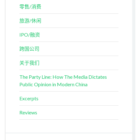
零售/消费
旅游/休闲
IPO/融资
跨国公司
关于我们
The Party Line: How The Media Dictates
Public Opinion in Modern China
Excerpts
Reviews