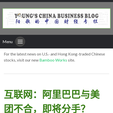
Menu
For the latest news on U.S.- and Hong Kong-traded Chinese
stocks, visit our new
Bamboo Works
site.
互联网：阿里巴巴与美
团不合，即将分手？