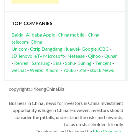
TOP COMPANIES
Baidu
Alibaba
Apple
-
China mobile
-
China
telecom
-
China
Unicom
-
Ctrip
Dangdang
Huawei
-
Google
ICBC
-
JD
lenovo
leTv
Microsoft
-
Netease
-
Qihoo
-
Qunar
-
Renren
Samsung
-
Sina
-
Sohu
-
Suning
-
Tencent
-
wechat
-
Weibo
Xiaomi
-
Youku
-
Zte
-
stock News
copyright@ YoungChinaBiz
Business in China , news for investors in China Investment
opportunity is huge in China. However, investors should
consider the pitfalls, understand the risks and rewards,
focus on shareholder-friendly
Developed and Designed by
Ideo Concepts
.