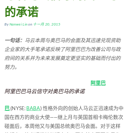
的承诺
By
Nanwei Lin
on
十一月 20, 2015
一句话：
马云本周与奥巴马的会面及其迅速兑现资助
企业家的大手笔承诺反映了阿里巴巴为改善公司与政
府间的关系并为未来发展奠定更坚实的基础而付出的
努力。
阿里巴
阿里巴巴马云信守对奥巴马的承诺
巴
(NYSE:
BABA
) 性格外向的创始人马云正迅速成为中
国在西方的商业大使——继上月与英国首相卡梅伦数次
碰面后，本周他又与美国总统奥巴马会面。对于这样