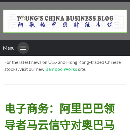
Menu
For the latest news on U.S.- and Hong Kong-traded Chinese
stocks, visit our new
Bamboo Works
site.
电子商务：阿里巴巴领
导者马云信守对奥巴马