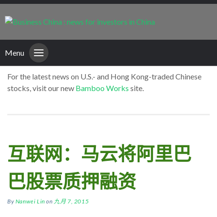
Menu
For the latest news on U.S.- and Hong Kong-traded Chinese
stocks, visit our new
Bamboo Works
site.
互联网：马云将阿里巴
巴股票质押融资
By
Nanwei Lin
on
九月 7, 2015