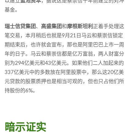
以建立
蓝池资本
，据说这是蔡崇信十年前建立的对冲
基金。
瑞士信贷集团
、
高盛集团
和
摩根斯坦利
正着手处理这
笔交易，本月稍后也就是9月21日马云和蔡崇信锁定
期结束后，也许就会宣布，那也是阿里巴巴上市一周
年的日子。马云和蔡崇信都是亿万富翁，两人财富分
别为294亿美元和43亿美元。如果他们二人加起来的
337亿美元中的多数放在阿里股票中，那么这20亿美
元贷款的股票质押也是相当可观的，但也只占他们所
持股份的6%。
暗示证实