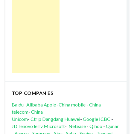
TOP COMPANIES
Baidu
Alibaba
Apple
-
China mobile
-
China
telecom
-
China
Unicom
-
Ctrip
Dangdang
Huawei
-
Google
ICBC
-
JD
lenovo
leTv
Microsoft
-
Netease
-
Qihoo
-
Qunar
-
Renren
Samsung
-
Sina
-
Sohu
-
Suning
-
Tencent
-