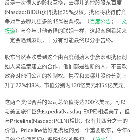
反是一次很大的股权互换，去哪儿的控股股东
百度
(Nasdaq: BIDU)获得携程25%股权，携程将获得前竞
争对手去哪儿更多的45%投票权。（
百度公告
；
中文
报道
）与今年其他奇怪的联姻一样，这起案例看起来
一定会遇到麻烦，十分有可能最终以分手告终。
股东当然喜欢看到这个由百度创始人李彦宏和携程创
始人梁建章建立的合作，他们都是独断的人，不喜欢
放弃对他们公司的控制权。携程和去哪儿股价分别上
升了22%和8%，市值分别为130亿美元和56亿美元。
这两个类似合并的公司总价值将达200亿美元，可以
与美国旅行巨头
Expedia
(Nasdaq: EXPE)相媲美了，但
与
Priceline
(Nasdaq: PCLN)相比，仅有其四分之一的
价值，
Priceline
恰好是携程的另一个重要股东，今年6
月的合作使其拥有携程15%的股权。（
前文
）