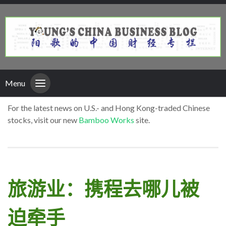
Menu
For the latest news on U.S.- and Hong Kong-traded Chinese
stocks, visit our new
Bamboo Works
site.
旅游业：携程去哪儿被
迫牵手