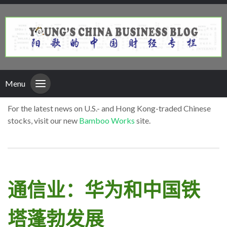
Menu
For the latest news on U.S.- and Hong Kong-traded Chinese
stocks, visit our new
Bamboo Works
site.
通信业：华为和中国铁
塔蓬勃发展