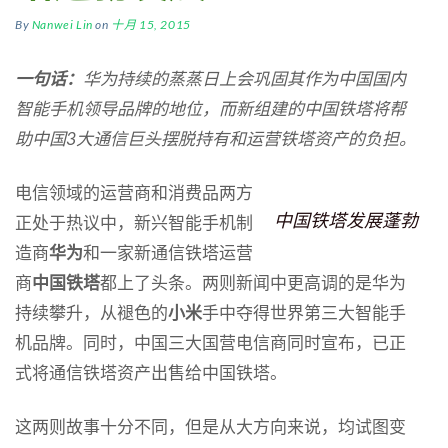
By
Nanwei Lin
on
十月 15, 2015
一句话：
华为持续的蒸蒸日上会巩固其作为中国国内
智能手机领导品牌的地位，而新组建的中国铁塔将帮
助中国3大通信巨头摆脱持有和运营铁塔资产的负担。
电信领域的运营商和消费品两方
中国铁塔发展蓬勃
正处于热议中，新兴智能手机制
造商
华为
和一家新通信铁塔运营
商
中国铁塔
都上了头条。两则新闻中更高调的是华为
持续攀升，从褪色的
小米
手中夺得世界第三大智能手
机品牌。同时，中国三大国营电信商同时宣布，已正
式将通信铁塔资产出售给中国铁塔。
这两则故事十分不同，但是从大方向来说，均试图变