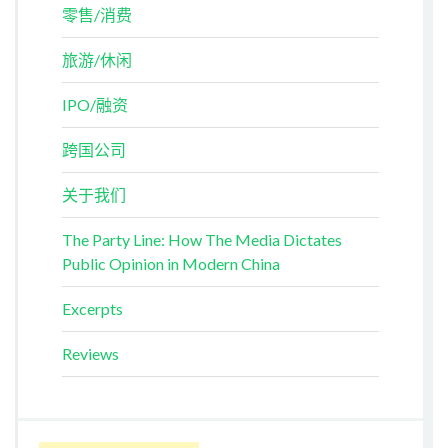
零售/消费
旅游/休闲
IPO/融资
跨国公司
关于我们
The Party Line: How The Media Dictates
Public Opinion in Modern China
Excerpts
Reviews