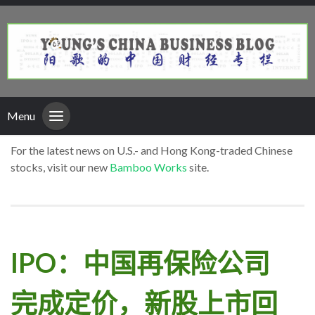
Menu
For the latest news on U.S.- and Hong Kong-traded Chinese
stocks, visit our new
Bamboo Works
site.
IPO：中国再保险公司
完成定价，新股上市回