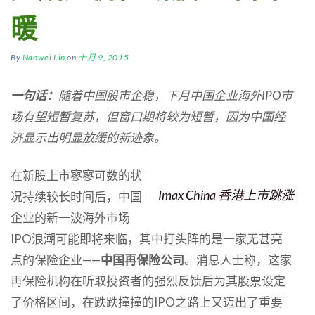
暖
By
Nanwei Lin
on
十月 9, 2015
一句话：
随着中国股市企稳，下月中国企业海外IPO
市
场有望短暂复苏，但窗口期将较为短暂，因为中国经
济显示出明显放缓的新迹象。
在新股上市寥寥可数的状
Imax China 香港上市跳涨
况持续较长时间后，中国
企业的新一波海外市场
IPO浪潮可能即将来临，其中打头阵的是一家无甚亮
点的保险企业——
中国再保险公司
。消息人士称，这家
再保险机构在听取投资者的强烈反馈后为其股票设定
了价格区间，在跌跌撞撞的IPO之路上又迈出了重要