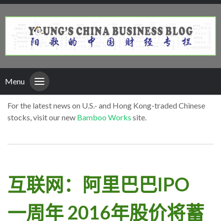
Menu
For the latest news on U.S.- and Hong Kong-traded Chinese
stocks, visit our new
Bamboo Works
site.
互联网：阿里巴巴IPO
一周年 2016年股价将蓄