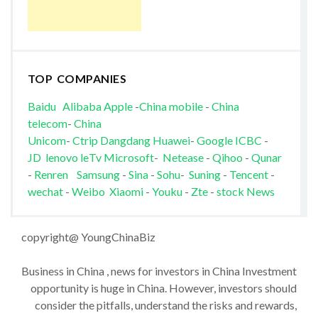
TOP COMPANIES
Baidu
Alibaba
Apple
-
China mobile
-
China
telecom
-
China
Unicom
-
Ctrip
Dangdang
Huawei
-
Google
ICBC
-
JD
lenovo
leTv
Microsoft
-
Netease
-
Qihoo
-
Qunar
-
Renren
Samsung
-
Sina
-
Sohu
-
Suning
-
Tencent
-
wechat
-
Weibo
Xiaomi
-
Youku
-
Zte
-
stock News
copyright@ YoungChinaBiz
Business in China , news for investors in China Investment
opportunity is huge in China. However, investors should
consider the pitfalls, understand the risks and rewards,