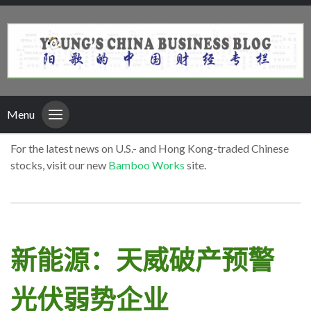
Menu
For the latest news on U.S.- and Hong Kong-traded Chinese
stocks, visit our new
Bamboo Works
site.
新能源：天威破产预警
光伏弱势企业