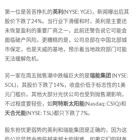
第一位是苦苦挣扎的
英利
(NYSE: YGE)，新闻曝出后其
股价下跌了24%。当行业下滑缓和时，英利是主要还
未恢复盈利的重要厂商之一，此前还警告说它可能会
面临破产风险。更糟糕的是，公司总部在中国北部城
市保定，也是天威的基地，预示着当地政府部门可能
无法缓解危机。
另一家在周五抛售潮中跌幅巨大的是
瑞能集团
(NYSE:
SOL)，其股价下跌了14%，收盘价低于标志性的1美
元门槛价。其他大部分光伏公司也受到抛售潮影响，
不过程度要轻些，如
阿特斯太阳能
(Nasdaq: CSIQ)和
天合光能
(NYSE: TSL)都只下跌了7%。
股东担忧更弱势的英利和瑞能集团是正确的，因为这
些公司显然会面临越来越大的困难，如果它们的财务