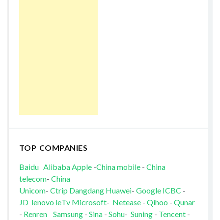
TOP COMPANIES
Baidu
Alibaba
Apple
-
China mobile
-
China
telecom
-
China
Unicom
-
Ctrip
Dangdang
Huawei
-
Google
ICBC
-
JD
lenovo
leTv
Microsoft
-
Netease
-
Qihoo
-
Qunar
-
Renren
Samsung
-
Sina
-
Sohu
-
Suning
-
Tencent
-