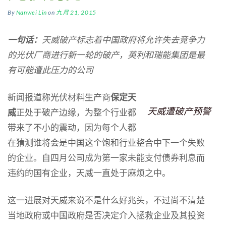
By
Nanwei Lin
on
九月 21, 2015
一句话：
天威破产标志着中国政府将允许失去竞争力
的光伏厂商进行新一轮的破产，英利和瑞能集团是最
有可能遭此压力的公司
新闻报道称光伏材料生产商
保定天
天威遭破产预警
威
正处于破产边缘，为整个行业都
带来了不小的震动，因为每个人都
在猜测谁将会是中国这个饱和行业整合中下一个失败
的企业。自四月公司成为第一家未能支付债券利息而
违约的国有企业，天威一直处于麻烦之中。
这一进展对天威来说不是什么好兆头，不过尚不清楚
当地政府或中国政府是否决定介入拯救企业及其投资