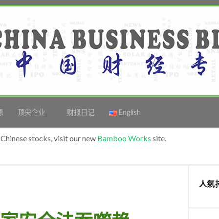
源
顶尖企业
财报日记
English
Chinese stocks, visit our new
Bamboo Works
site.
人氣