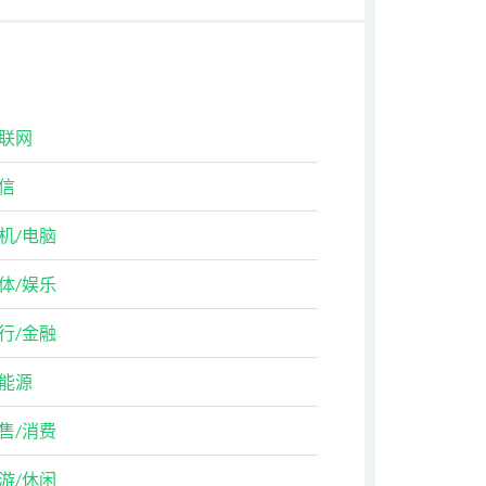
联网
信
机/电脑
体/娱乐
行/金融
能源
售/消费
游/休闲