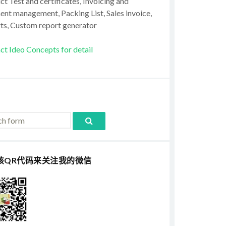
t Test and certificates, Invoicing and
ent management, Packing List, Sales invoice,
ts, Custom report generator
ct Ideo Concepts for detail
该QR代码来关注我的微信