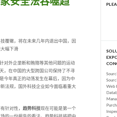
家安全法吞噬趋
PLEA
科技覆辙，将在未来几年内退出中国，因
绩大幅下滑
SOL
EXPO
针对外企垄断和贿赂等其他问题的运动
CON
天，在中国的大型跨国公司保持了不寻
Sourc
是今年真正的动荡发生在幕后，因为中
Sourc
的新法规，国外科技企业如今面临着重大
Web b
Datab
Manag
Purch
和有针对性，
趋势科技
现在可能是第一个
Inspec
市场的一份报告的看法。趋势科技将把中