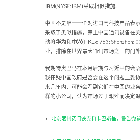
IBM
(NYSE: IBM)采取相似措施。
中国不是唯一一个对进口高科技产品表示
采取了类似措施，禁止中国通讯设备在
动将
华为
和
中兴
(HKEx: 763; Shen
业，排除在世界最大通讯市场之一的门
我期待奥巴马在本月后期与习近平的会
我怀疑中国政府是否会在这个问题上妥
来几年内，可能会看到它们在中国的业
样的小公司，认为市场过于艰难而决定
北京限制赛门铁克和卡巴斯基，警告微