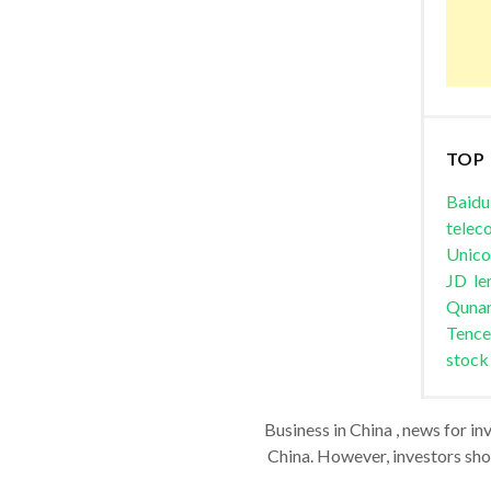
TOP
Baidu
telec
Unic
JD
le
Quna
Tence
stock
Business in China , news for in
China. However, investors shou