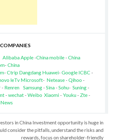
 COMPANIES
Alibaba
Apple
-
China mobile
-
China
om
-
China
om
-
Ctrip
Dangdang
Huawei
-
Google
ICBC
-
novo
leTv
Microsoft
-
Netease
-
Qihoo
-
r
-
Renren
Samsung
-
Sina
-
Sohu
-
Suning
-
nt
-
wechat
-
Weibo
Xiaomi
-
Youku
-
Zte
-
 News
vestors in China Investment opportunity is huge in
ld consider the pitfalls, understand the risks and
rewards, focus on shareholder-friendly