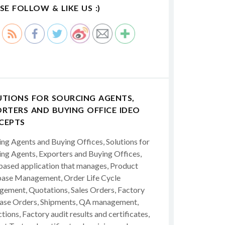
SE FOLLOW & LIKE US :)
UTIONS FOR SOURCING AGENTS,
RTERS AND BUYING OFFICE IDEO
CEPTS
ing Agents and Buying Offices, Solutions for
ing Agents, Exporters and Buying Offices,
ased application that manages, Product
ase Management, Order Life Cycle
ement, Quotations, Sales Orders, Factory
ase Orders, Shipments, QA management,
tions, Factory audit results and certificates,