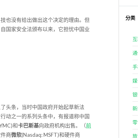
分类
科技也没有给出做出这个决定的理由。但
，自国家安全法颁布以来，它担忧中国业
互
通
手
媒
银
上了头条，当时中国政府开始起草新法
新
企行动之一的系列头条中，有报道称中国
零
 SYMC)和
卡巴斯基
向政府机构出售。（
前
软件商
微软
(Nasdaq: MSFT)和硬件商
旅