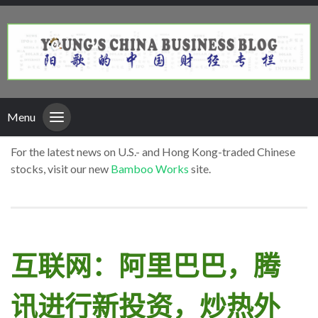
Menu
For the latest news on U.S.- and Hong Kong-traded Chinese
stocks, visit our new
Bamboo Works
site.
互联网：阿里巴巴，腾
讯进行新投资，炒热外