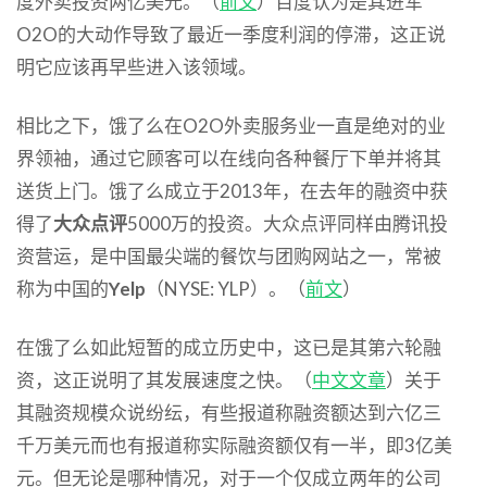
度外卖投资两亿美元。（
前文
）百度认为是其进军
O2O的大动作导致了最近一季度利润的停滞，这正说
明它应该再早些进入该领域。
相比之下，饿了么在O2O外卖服务业一直是绝对的业
界领袖，通过它顾客可以在线向各种餐厅下单并将其
送货上门。饿了么成立于2013年，在去年的融资中获
得了
大众点评
5000万的投资。大众点评同样由腾讯投
资营运，是中国最尖端的餐饮与团购网站之一，常被
称为中国的
Yelp
（NYSE: YLP）。（
前文
）
在饿了么如此短暂的成立历史中，这已是其第六轮融
资，这正说明了其发展速度之快。（
中文文章
）关于
其融资规模众说纷纭，有些报道称融资额达到六亿三
千万美元而也有报道称实际融资额仅有一半，即3亿美
元。但无论是哪种情况，对于一个仅成立两年的公司